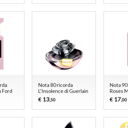
orda
Nota 80 ricorda
Nota 90
m Ford
L’Insolence di Guerlain
Roses M
13
17
€
€
,50
,00