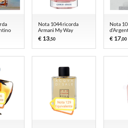
orda
Nota 1044 ricorda
Nota 10
ntino
Armani My Way
d'Argen
13
17
€
€
,50
,00