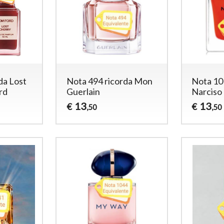
da Lost
Nota 494 ricorda Mon
Nota 10
rd
Guerlain
Narciso
13
13
€
€
,50
,50