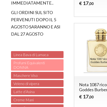
17
IMMEDIATAMENTE..
€
,00
GLI ORDINI SUL SITO
PERVENUTI DOPO IL 5
AGOSTO SARANNO E ASI
DAL 27 AGOSTO
Linea Bava di Lumaca
Profumi Equivalenti
DONNA
Maschere Viso
Veleno di vipera
Nota 1087 ric
Goddes Burbe
Latte d’Asina
17
€
,00
Creme Mani