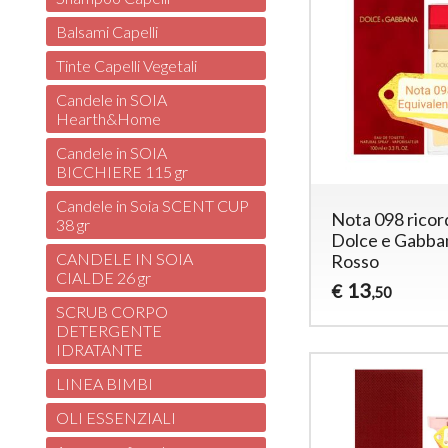
Balsami Capelli
Tinte Capelli Vegetali
Candele in SOIA
Hearth&Home
Candele in SOIA
BICCHIERE 115 gr
Candele in Soia SCENT CUP
Nota 098 ricor
38 gr
Dolce e Gabba
CANDELE IN SOIA
Rosso
CIALDE 26 gr
13
€
,50
SCRUB CORPO
DETERGENTE
IDRATANTE
LINEA BIMBI
OLI ESSENZIALI