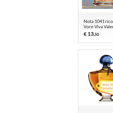
Nota 1041 ric
Voce Viva Vale
13
€
,50