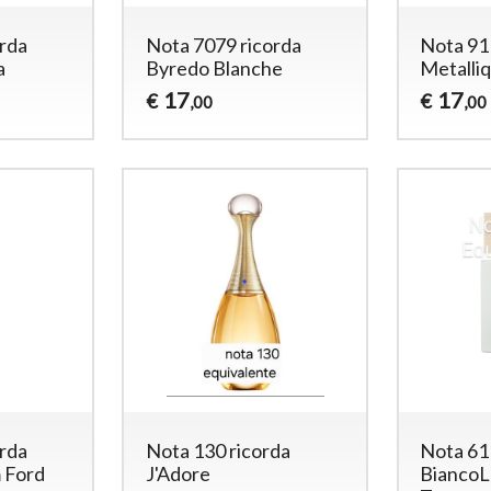
orda
Nota 7079 ricorda
Nota 91
a
Byredo Blanche
Metalli
17
17
€
€
,00
,00
orda
Nota 130 ricorda
Nota 61
 Ford
J'Adore
BiancoLa