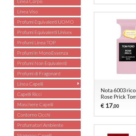
Linea Corpo
Linea Viso
Profumi Equivalenti UOMO
Profumi Equivalenti Unisex
Profumi Linea TOP
Profumi in MonoEssenza
Profumi Non Equivalenti
Profumi di Fragonard
Linea Capelli
Nota 6003 ric
Capelli Ricci
Rose Prick To
Maschere Capelli
17
€
,00
Contorno Occhi
Profumatori Ambiente
Shampoo Capelli