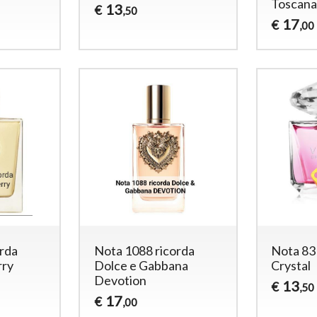
Toscan
13
€
,50
17
€
,00
orda
Nota 1088 ricorda
Nota 83 
rry
Dolce e Gabbana
Crystal
Devotion
13
€
,50
17
€
,00