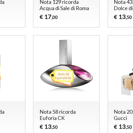
da
Nota 129 ricorda
Nota 43
Acqua di Sale di Roma
Dolce d
17
13
€
€
,00
,50
da
Nota 58 ricorda
Nota 201
Euforia CK
Gucci
13
13
€
€
,50
,50