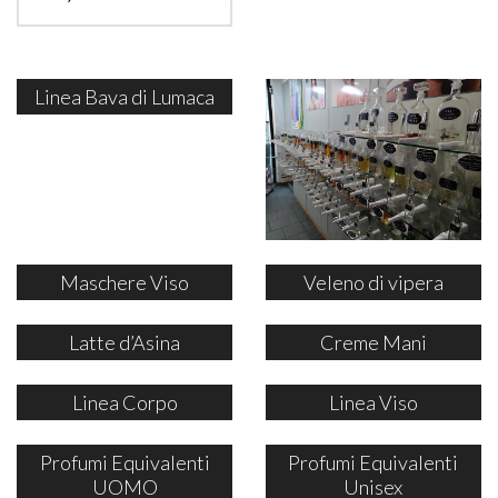
Linea Bava di Lumaca
Maschere Viso
Veleno di vipera
Latte d’Asina
Creme Mani
Linea Corpo
Linea Viso
Profumi Equivalenti
Profumi Equivalenti
UOMO
Unisex