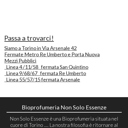
Passa a trovarci!
Siamo a Torino in Via Arsenale 42
Fermate Metro Re Umberto e Porta Nuova
Mezzi Pubblici
Linea 4 /11/58 fermata San Quintino
Linea 9/68/67 fermata Re Umberto
Linea 55/57/15 fermata Arsenale
Bioprofumeria Non Solo Essenze
Non Solo Essenze è una Bioprofumeria situata nel
cuore di Torino .... La nostra filosofia è ritornare al