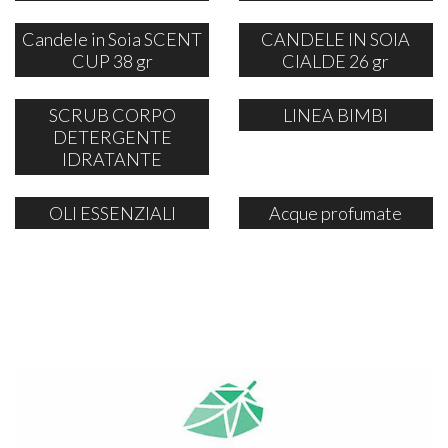
Candele in Soia SCENT
CANDELE IN SOIA
CUP 38 gr
CIALDE 26 gr
SCRUB CORPO
LINEA BIMBI
DETERGENTE
IDRATANTE
OLI ESSENZIALI
Acque profumate