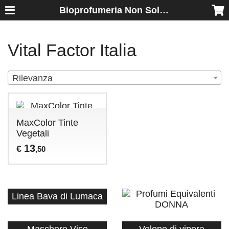
Bioprofumeria Non Solo Essenze
Vital Factor Italia
Rilevanza
MaxColor Tinte
Vegetali
13
€
,50
Linea Bava di Lumaca
Maschere Viso
Veleno di vipera