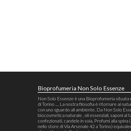
Bioprofumeria Non Solo Essenze
Non Solo Essenze è una Bioprofumeria situata 
di Torino .... La nostra filosofia è ritornare al natu
con uno sguardo all ambiente. Da Non Solo Ess
biocosmetica naturale , oli essenziali, saponi al t
confezionati, candele in soia, Profumi alla spina (r
nello store di Via Arsenale 42 a Torino) equivalen