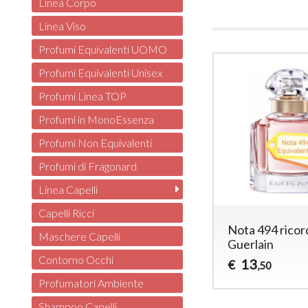
Linea Corpo
Linea Viso
Profumi Equivalenti UOMO
Profumi Equivalenti Unisex
Profumi Linea TOP
Profumi in MonoEssenza
Profumi Non Equivalenti
Profumi di Fragonard
Linea Capelli
Capelli Ricci
Nota 494 rico
Maschere Capelli
Guerlain
Contorno Occhi
13
€
,50
Profumatori Ambiente
Shampoo Capelli