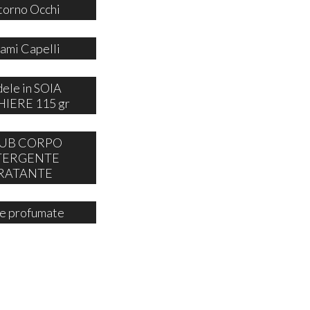
orno Occhi
ami Capelli
ele in SOIA
IERE 115 gr
UB CORPO
TERGENTE
RATANTE
e profumate