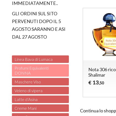
IMMEDIATAMENTE..
GLI ORDINI SUL SITO
PERVENUTI DOPO IL 5
AGOSTO SARANNO E ASI
DAL 27 AGOSTO
Linea Bava di Lumaca
Profumi Equivalenti
Nota 306 ric
DONNA
Shalimar
13
Maschere Viso
€
,50
Veleno di vipera
Latte d’Asina
Creme Mani
Continua lo shopp