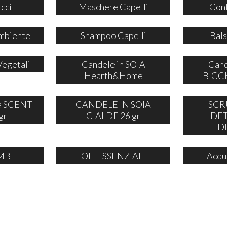
icci
Maschere Capelli
Cont
mbiente
Shampoo Capelli
Bals
Vegetali
Candele in SOIA
Cand
Hearth&Home
BICCH
ia SCENT
CANDELE IN SOIA
SCR
gr
CIALDE 26 gr
DE
ID
MBI
OLI ESSENZIALI
Acqu