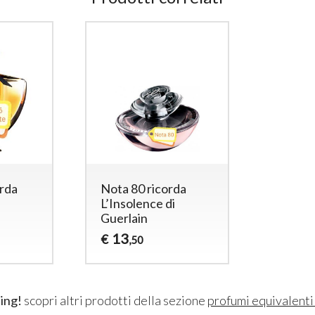
orda
Nota 80 ricorda
L’Insolence di
Guerlain
13
€
,50
ing!
scopri altri prodotti della sezione
profumi equivalent