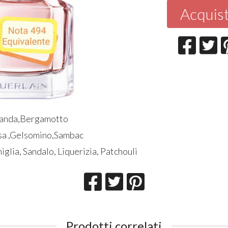
Acquis
avanda,Bergamotto
osa ,Gelsomino,Sambac
iglia, Sandalo, Liquerizia, Patchouli
Prodotti correlati