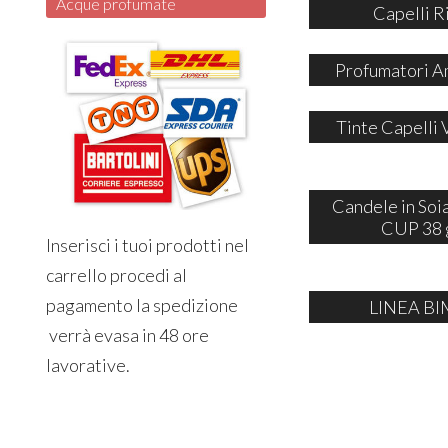
Acque profumate
Capelli R
Profumatori A
Tinte Capelli 
Candele in So
CUP 38 
Inserisci i tuoi prodotti nel
carrello procedi al
pagamento la spedizione
LINEA BI
verrà evasa in 48 ore
lavorative.