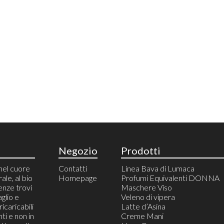
Negozio
Prodotti
nel cuore
Contatti
Linea Bava di Lumaca
rale, al bio
Homepage
Profumi Equivalenti DONNA
enze trovi
Maschere Viso
aglio e
Veleno di vipera
icaricabili
Latte d’Asina
ti e non in
Creme Mani