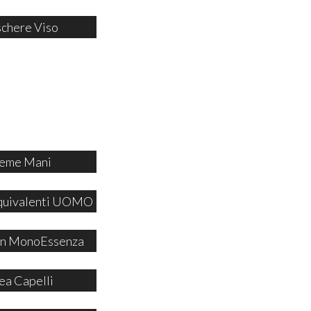
chere Viso
eme Mani
quivalenti UOMO
 in MonoEssenza
ea Capelli