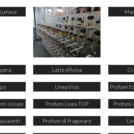
 Lumaca
Mas
ipera
Latte d’Asina
Cr
rpo
Linea Viso
Profumi E
nti Unisex
Profumi Linea TOP
Profumi
uivalenti
Profumi di Fragonard
Lin