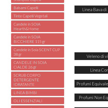
Balsami Capelli
Linea Bava di
Tinte Capelli Vegetali
Candele in SOIA
Hearth&Home
Candele in SOIA
BICCHIERE 115 gr
Candele in Soia SCENT CUP
38 gr
Veleno di v
CANDELE IN SOIA
CIALDE 26 gr
Linea Co
SCRUB CORPO
DETERGENTE
Profumi Equivale
IDRATANTE
LINEA BIMBI
Profumi Non Eq
OLI ESSENZIALI