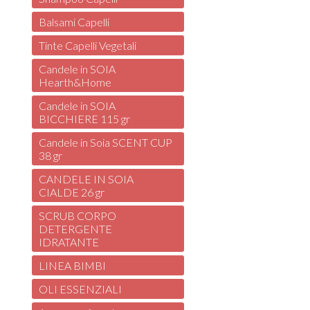
Balsami Capelli
Tinte Capelli Vegetali
Candele in SOIA
Hearth&Home
Candele in SOIA
BICCHIERE 115 gr
Candele in Soia SCENT CUP
38 gr
CANDELE IN SOIA
CIALDE 26 gr
SCRUB CORPO
DETERGENTE
IDRATANTE
LINEA BIMBI
OLI ESSENZIALI