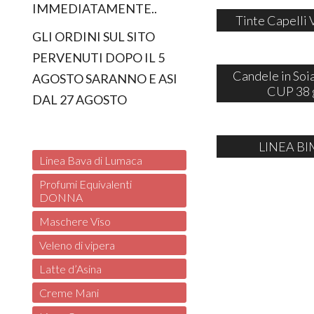
IMMEDIATAMENTE..
Tinte Capelli 
GLI ORDINI SUL SITO
PERVENUTI DOPO IL 5
Candele in So
AGOSTO SARANNO E ASI
CUP 38 
DAL 27 AGOSTO
LINEA BI
Linea Bava di Lumaca
Profumi Equivalenti
DONNA
Maschere Viso
Veleno di vipera
Latte d’Asina
Creme Mani