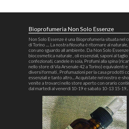
Bioprofumeria Non Solo Essenze
Non Solo Essenze è una Bioprofumeria situata nel 
di Torino .... La nostra filosofia è ritornare al naturale, 
con uno sguardo all ambiente. Da Non Solo Essenze 
biocosmetica naturale , oli essenziali, saponi al taglio
confezionati, candele in soia, Profumi alla spina (ricari
nello store di Via Arsenale 42 a Torino) equivalenti e 
diversi formati , Profumazioni per la casa prodotti co
essenziali e tanto altro... Acquistate nel nostro e-sh
venite a trovarci nello store aperto con orario cont
dal martedì al venerdì 10-19 e sabato 10-13 15-19..