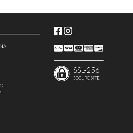
NNA
SSL-256
SECURE SITE
MO
x