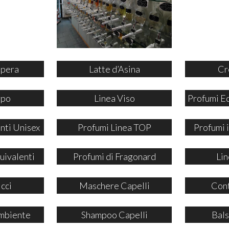
ipera
Latte d’Asina
Cr
rpo
Linea Viso
Profumi E
nti Unisex
Profumi Linea TOP
Profumi
uivalenti
Profumi di Fragonard
Lin
icci
Maschere Capelli
Cont
mbiente
Shampoo Capelli
Bals