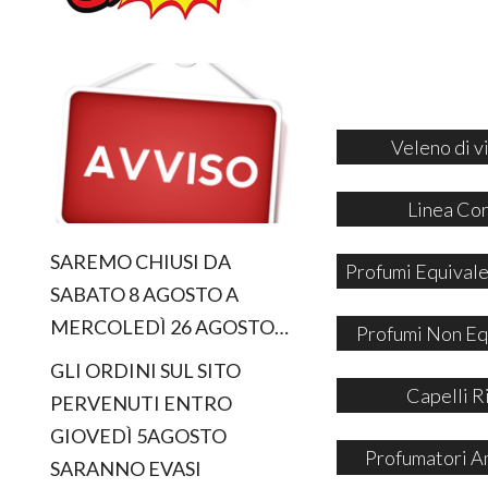
Veleno di v
Linea Co
SAREMO CHIUSI DA
Profumi Equivale
SABATO 8 AGOSTO A
MERCOLEDÌ 26 AGOSTO…
Profumi Non Eq
GLI ORDINI SUL SITO
Capelli R
PERVENUTI ENTRO
GIOVEDÌ 5AGOSTO
Profumatori A
SARANNO EVASI