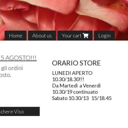
Home
About us
Your cart
Login
25 AGOSTO!!!
ORARIO STORE
gli ordini
LUNEDI APERTO
osto.
10.30/18.30!!!
Da Martedì a Venerdì
10.30/19 continuato
Sabato 10.30/13 15/18.45
chere Viso