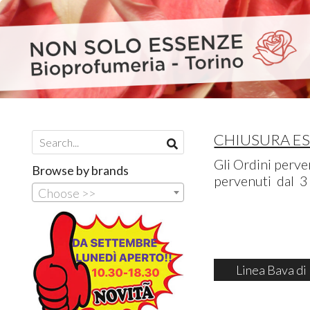
CHIUSURA EST
Gli Ordini perven
Browse by brands
pervenuti dal 3 
Choose >>
Linea Bava di