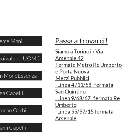
Passa a trovarci!
eme Mani
Siamo a Torino in Via
Arsenale 42
quivalenti UOMO
Fermate Metro Re Umberto
e Porta Nuova
 in MonoEssenza
Mezzi Pubblici
Linea 4 /11/58 fermata
San Quintino
ea Capelli
Linea 9/68/67 fermata Re
Umberto
orno Occhi
Linea 55/57/15 fermata
Arsenale
ami Capelli