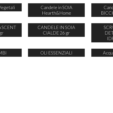
Vegetali
Candele in SOIA
Cand
Hearth&Home
BICCH
ia SCENT
CANDELE IN SOIA
SCR
gr
CIALDE 26 gr
DE
ID
MBI
OLI ESSENZIALI
Acqu