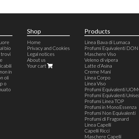
Shop
Products
cuore
Home
Linea Bava di Lumaca
al bio
Privacy and Cookies
Profumi Equivalenti DO
trovi
Legal notices
Maschere Viso
 e
About us
Veleno di vipera
cabili
Your cart
Latte d’Asina
non in
Creme Mani
n oli
Linea Corpo
op o
Linea Viso
inuato
Profumi Equivalenti UO
Profumi Equivalenti Unise
Profumi Linea TOP
Profumi in MonoEssenza
Profumi Non Equivalenti
Profumi di Fragonard
Linea Capelli
Capelli Ricci
Maschere Capelli