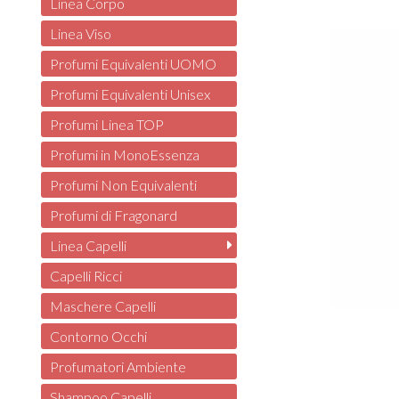
Linea Corpo
Linea Viso
Profumi Equivalenti UOMO
Profumi Equivalenti Unisex
Profumi Linea TOP
Profumi in MonoEssenza
Profumi Non Equivalenti
Profumi di Fragonard
Linea Capelli
Capelli Ricci
Maschere Capelli
Contorno Occhi
Profumatori Ambiente
Shampoo Capelli