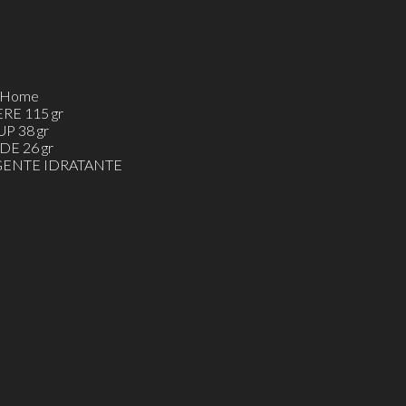
h&Home
ERE 115 gr
UP 38 gr
DE 26 gr
ENTE IDRATANTE