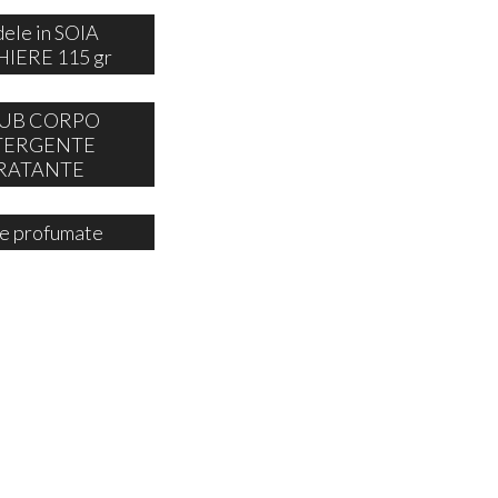
ele in SOIA
IERE 115 gr
UB CORPO
TERGENTE
RATANTE
e profumate