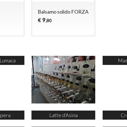
Balsamo solido FORZA
9
€
,80
 Lumaca
Mas
ipera
Latte d’Asina
Cr