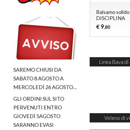
Balsamo solido
DISCIPLINA
9
€
,80
Linea Bava di
SAREMO CHIUSI DA
SABATO 8 AGOSTO A
MERCOLEDÌ 26 AGOSTO…
GLI ORDINI SUL SITO
PERVENUTI ENTRO
GIOVEDÌ 5AGOSTO
Veleno di v
SARANNO EVASI