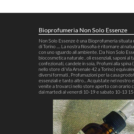
Bioprofumeria Non Solo Essenze
Non Solo Essenze è una Bioprofumeria situata 
di Torino .... La nostra filosofia è ritornare al natu
con uno sguardo all ambiente. Da Non Solo Ess
biocosmetica naturale , oli essenziali, saponi al t
confezionati, candele in soia, Profumi alla spina (r
nello store di Via Arsenale 42 a Torino) equivalen
diversi formati , Profumazioni per la casa prodot
essenziali e tanto altro... Acquistate nel nostro 
venite a trovarci nello store aperto con orario 
dal martedì al venerdì 10-19 e sabato 10-13 15-