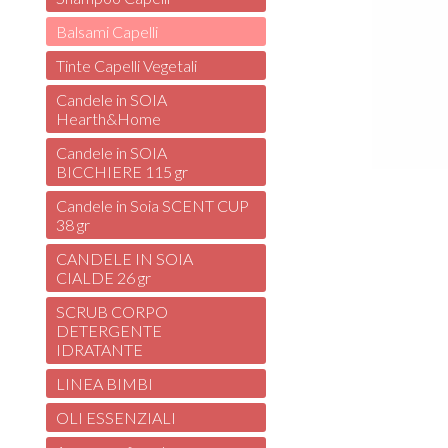
Balsami Capelli
Tinte Capelli Vegetali
Candele in SOIA
Hearth&Home
Candele in SOIA
BICCHIERE 115 gr
Candele in Soia SCENT CUP
38 gr
CANDELE IN SOIA
CIALDE 26 gr
SCRUB CORPO
DETERGENTE
IDRATANTE
LINEA BIMBI
OLI ESSENZIALI