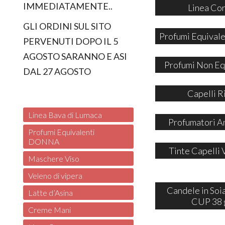
IMMEDIATAMENTE..
Linea Co
GLI ORDINI SUL SITO
Profumi Equivale
PERVENUTI DOPO IL 5
AGOSTO SARANNO E ASI
Profumi Non Eq
DAL 27 AGOSTO
Capelli R
Linea Bava di Lumaca
Profumatori A
Profumi Equivalenti
DONNA
Tinte Capelli 
Maschere Viso
Veleno di vipera
Candele in So
Latte d’Asina
CUP 38 
Creme Mani