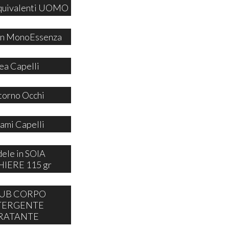
quivalenti UOMO
 in MonoEssenza
ea Capelli
orno Occhi
ami Capelli
ele in SOIA
IERE 115 gr
UB CORPO
TERGENTE
RATANTE