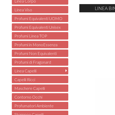
Linea Corpo
LINEA BI
Linea Viso
Profumi Equivalenti UOMO
Profumi Equivalenti Unisex
Profumi Linea TOP
Profumi in MonoEssenza
Profumi Non Equivalenti
Profumi di Fragonard
Linea Capelli
Capelli Ricci
Maschere Capelli
Contorno Occhi
Profumatori Ambiente
Shampoo Capelli