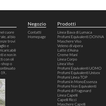
Negozio
Prodotti
nel cuore
Contatti
Linea Bava di Lumaca
rale, al bio
Homepage
Profumi Equivalenti DONNA
enze trovi
Maschere Viso
aglio e
Veleno di vipera
icaricabili
Latte d’Asina
ti e non in
Creme Mani
ti con oli
Linea Corpo
e-shop o
Linea Viso
continuato
Profumi Equivalenti UOMO
19..
Profumi Equivalenti Unisex
Profumi Linea TOP
Profumi in MonoEssenza
Profumi Non Equivalenti
Profumi di Fragonard
Linea Capelli
Capelli Ricci
Maschere Capelli