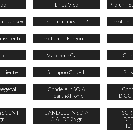
rpo
Linea Viso
Profumi E
nti Unisex
Profumi Linea TOP
Profumi
uivalenti
Profumi di Fragonard
Lin
icci
Maschere Capelli
Cont
mbiente
Shampoo Capelli
Bals
Vegetali
Candele in SOIA
Cand
Hearth&Home
BICCH
ia SCENT
CANDELE IN SOIA
SCR
gr
CIALDE 26 gr
DE
ID