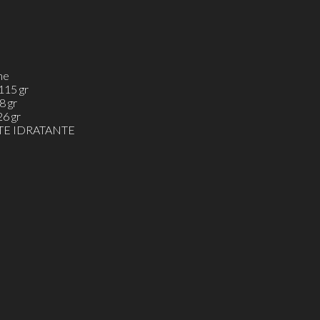
me
115 gr
8 gr
6 gr
E IDRATANTE