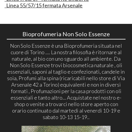
Linea 55/57/15 fermata Arsenale
Bioprofumeria Non Solo Essenze
Non Solo Essenze è una Bioprofumeria situata nel
cuore di Torino .... La nostra filosofia è ritornare al
naturale, al bio con uno sguardo all ambiente. Da
Non Solo Essenze trovi biocosmetica naturale , oli
essenziali, saponi al taglio e confezionati, candele in
soia, Profumi alla spina (ricaricabili nello store di Via
Arsenale 42 a Torino) equivalenti e non in diversi
formati , Profumazioni per la casa prodotti con oli
essenziali e tanto altro... Acquistate nel nostro e-
shop o venite a trovarci nello store aperto con
orario continuato dal martedì al venerdì 10-19 e
sabato 10-13 15-19..