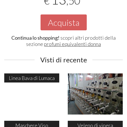
,50
€
Acquista
Continua lo shopping!
scopri altri prodotti della
sezione
profumi equivalenti donna
Visti di recente
Linea Bava di Lumaca
Maschere Viso
Veleno di vipera