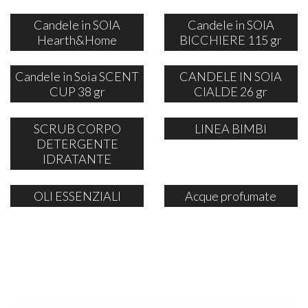
Candele in SOIA
Candele in SOIA
Hearth&Home
BICCHIERE 115 gr
Candele in Soia SCENT
CANDELE IN SOIA
CUP 38 gr
CIALDE 26 gr
SCRUB CORPO
LINEA BIMBI
DETERGENTE
IDRATANTE
OLI ESSENZIALI
Acque profumate