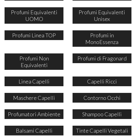
Profumi Equivalenti
Profumi Equivalenti
UOMO
Unisex
Profumi Linea TOP
Profumi in
MonoEssenza
Profumi Non
Profumi di Fragonard
Equivalenti
Linea Capelli
Capelli Ricci
Maschere Capelli
Contorno Occhi
Profumatori Ambiente
Shampoo Capelli
Balsami Capelli
Tinte Capelli Vegetali