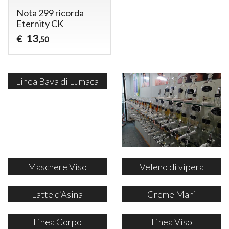
Nota 299 ricorda
Eternity CK
13
€
,50
Linea Bava di Lumaca
Maschere Viso
Veleno di vipera
Latte d’Asina
Creme Mani
Linea Corpo
Linea Viso