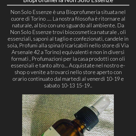
Non Solo Essenze è una Bioprofumeria situata nel
cuore di Torino .... La nostra filosofia è ritornare al
naturale, al bio con uno sguardo all ambiente. Da
Non Solo Essenze trovi biocosmetica naturale , oli
essenziali, saponi al taglio e confezionati, candele in
soia, Profumi alla spina (ricaricabili nello store di Via
Arsenale 42 a Torino) equivalenti e non in diversi
formati , Profumazioni per la casa prodotti con oli
essenziali e tanto altro... Acquistate nel nostro e-
shop o venite a trovarci nello store aperto con
orario continuato dal martedì al venerdì 10-19 e
sabato 10-13 15-19..