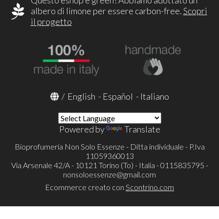
Questo eshop è green! Abbiamo adottato un
albero di limone per essere carbon-free.
Scopri
il progetto
/
English
-
Español
-
Italiano
Powered by
Translate
Bioprofumeria Non Solo Essenze - Ditta individuale - P.Iva
11059360013
Via Arsenale 42/A - 10121 Torino (To) - Italia - 0115835795 -
nonsoloessenze@gmail.com
Ecommerce creato con
Scontrino.com