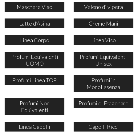
Maschere Viso
Veleno di vipera
Latte d’Asina
Creme Mani
Linea Corpo
Linea Viso
Profumi Equivalenti
Profumi Equivalenti
UOMO
Unisex
Profumi Linea TOP
Profumi in
MonoEssenza
Profumi Non
Profumi di Fragonard
Equivalenti
Linea Capelli
Capelli Ricci