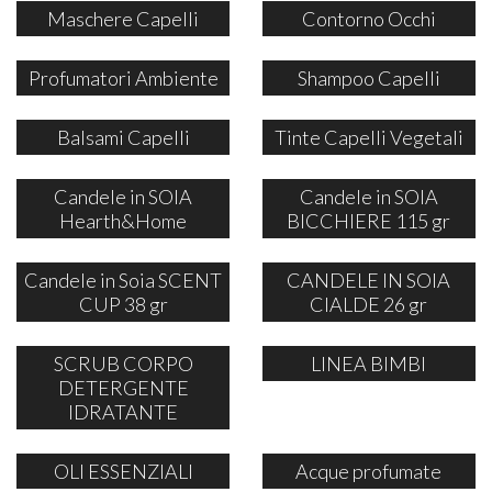
Maschere Capelli
Contorno Occhi
Profumatori Ambiente
Shampoo Capelli
Balsami Capelli
Tinte Capelli Vegetali
Candele in SOIA
Candele in SOIA
Hearth&Home
BICCHIERE 115 gr
Candele in Soia SCENT
CANDELE IN SOIA
CUP 38 gr
CIALDE 26 gr
SCRUB CORPO
LINEA BIMBI
DETERGENTE
IDRATANTE
OLI ESSENZIALI
Acque profumate