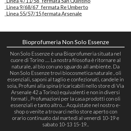
Linea 4 /11/58 fermata San Quintino
Linea 9/68/67 fermata Re Umberto
Linea 55/57/15 fermata Arsenale
Bioprofumeria Non Solo Essenze
Non Solo Essenze è una Bioprofumeria situata nel
cuore di Torino .... La nostra filosofia è ritornare al
naturale, al bio con uno sguardo all ambiente. Da
Non Solo Essenze trovi biocosmetica naturale , oli
essenziali, saponi al taglio e confezionati, candele in
soia, Profumi alla spina (ricaricabili nello store di Via
Arsenale 42 a Torino) equivalenti e non in diversi
formati , Profumazioni per la casa prodotti con oli
essenziali e tanto altro... Acquistate nel nostro e-
shop o venite a trovarci nello store aperto con
orario continuato dal martedì al venerdì 10-19 e
sabato 10-13 15-19..