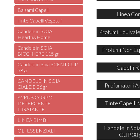
Balsami Capelli
Linea Co
Tinte Capelli Vegetali
Candele in SOIA
Profumi Equivale
Hearth&Home
Candele in SOIA
Profumi Non Eq
BICCHIERE 115 gr
Candele in Soia SCENT CUP
Capelli R
38 gr
CANDELE IN SOIA
Profumatori A
CIALDE 26 gr
SCRUB CORPO
Tinte Capelli 
DETERGENTE
IDRATANTE
LINEA BIMBI
Candele in So
OLI ESSENZIALI
CUP 38 