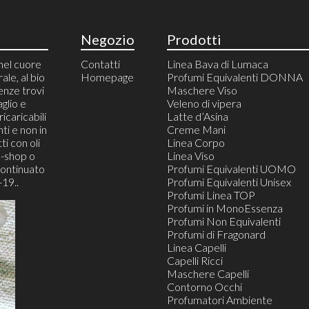
Negozio
Prodotti
nel cuore
Contatti
Linea Bava di Lumaca
rale, al bio
Homepage
Profumi Equivalenti DONNA
enze trovi
Maschere Viso
aglio e
Veleno di vipera
icaricabili
Latte d’Asina
ti e non in
Creme Mani
ti con oli
Linea Corpo
e-shop o
Linea Viso
continuato
Profumi Equivalenti UOMO
19..
Profumi Equivalenti Unisex
Profumi Linea TOP
Profumi in MonoEssenza
Profumi Non Equivalenti
Profumi di Fragonard
Linea Capelli
Capelli Ricci
Maschere Capelli
Contorno Occhi
Profumatori Ambiente