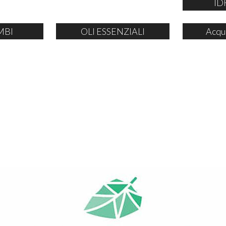
ID
MBI
OLI ESSENZIALI
Acqu