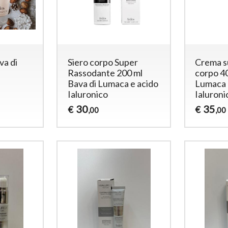
va di
Siero corpo Super
Crema s
Rassodante 200 ml
corpo 40
Bava di Lumaca e acido
Lumaca 
Ialuronico
Ialuroni
30
35
€
€
,00
,00