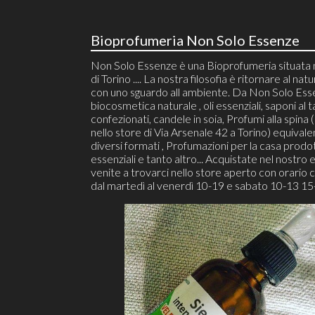
Bioprofumeria Non Solo Essenze
Non Solo Essenze è una Bioprofumeria situata 
di Torino .... La nostra filosofia è ritornare al natu
con uno sguardo all ambiente. Da Non Solo Ess
biocosmetica naturale , oli essenziali, saponi al t
confezionati, candele in soia, Profumi alla spina (r
nello store di Via Arsenale 42 a Torino) equivalen
diversi formati , Profumazioni per la casa prodot
essenziali e tanto altro... Acquistate nel nostro 
venite a trovarci nello store aperto con orario 
dal martedì al venerdì 10-19 e sabato 10-13 15-