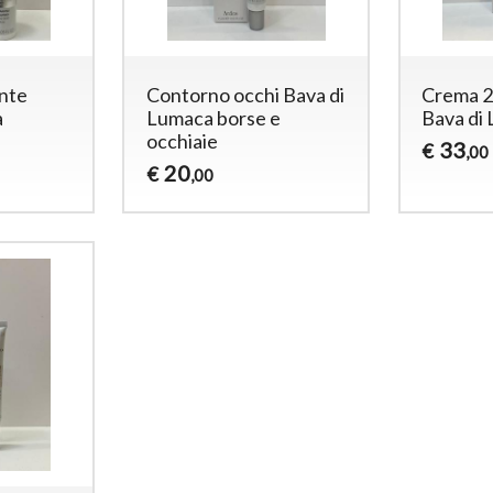
ante
Contorno occhi Bava di
Crema 2
a
Lumaca borse e
Bava di
occhiaie
33
€
,00
20
€
,00