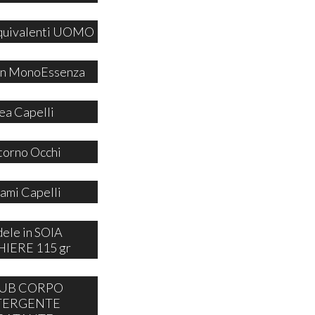
quivalenti UOMO
 in MonoEssenza
ea Capelli
orno Occhi
ami Capelli
ele in SOIA
IERE 115 gr
UB CORPO
TERGENTE