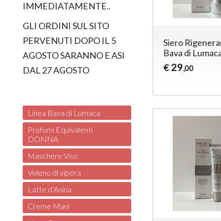
IMMEDIATAMENTE..
GLI ORDINI SUL SITO
PERVENUTI DOPO IL 5
Siero Rigener
Bava di Lumac
AGOSTO SARANNO E ASI
29
€
,00
DAL 27 AGOSTO
Linea Bava di Lumaca
Profumi Equivalenti
DONNA
Maschere Viso
Veleno di vipera
Latte d’Asina
Creme Mani