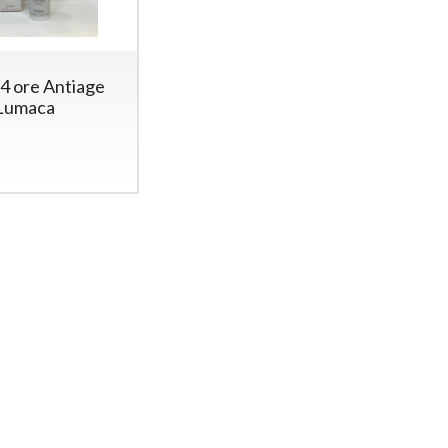
4 ore Antiage
 Lumaca