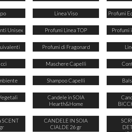
rpo
Linea Viso
Profumi E
nti Unisex
Profumi Linea TOP
Profumi
uivalenti
Profumi di Fragonard
Lin
icci
Maschere Capelli
Cont
mbiente
Shampoo Capelli
Bals
Vegetali
Candele in SOIA
Cand
Hearth&Home
BICCH
ia SCENT
CANDELE IN SOIA
SCR
gr
CIALDE 26 gr
DE