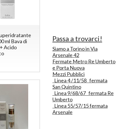
uperidratante
Passa a trovarci!
0 ml Bava di
+ Acido
Siamo a Torino in Via
co
Arsenale 42
Fermate Metro Re Umberto
e Porta Nuova
Mezzi Pubblici
Linea 4 /11/58 fermata
San Quintino
Linea 9/68/67 fermata Re
Umberto
Linea 55/57/15 fermata
Arsenale