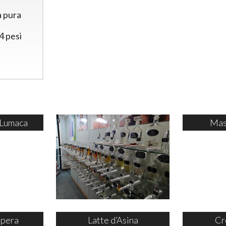
a pura
 pesi
 Lumaca
Mas
ipera
Latte d’Asina
Cr