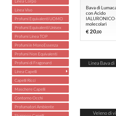
Linea Corpo
Bava di Lumac
Linea Viso
con Acido
IALURONICO 4
Profumi Equivalenti UOMO
molecolari
Profumi Equivalenti Unisex
20
€
,00
Profumi Linea TOP
Profumi in MonoEssenza
Profumi Non Equivalenti
Linea Bava di
Profumi di Fragonard
Linea Capelli
Capelli Ricci
Maschere Capelli
Contorno Occhi
Profumatori Ambiente
Veleno di v
Shampoo Capelli