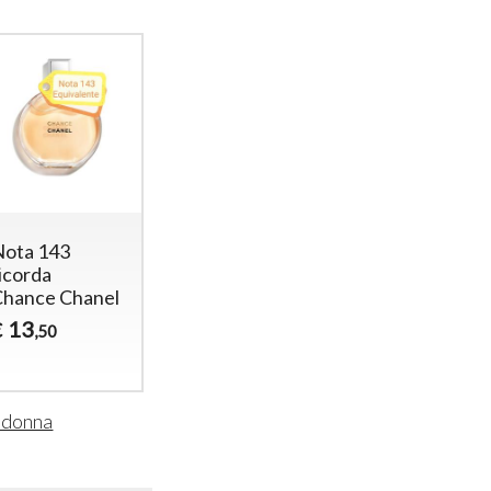
Nota 143
Nota 491
Nota 111
icorda
ricorda
ricorda Cha
Chance Chanel
Chance Chanel
Nr 5
Eau Fraiche
13
13
€
€
,50
,50
13
€
,50
i donna