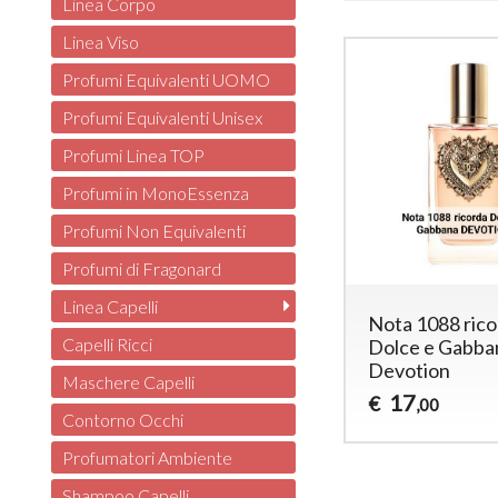
Linea Corpo
Linea Viso
Profumi Equivalenti UOMO
Profumi Equivalenti Unisex
Profumi Linea TOP
Profumi in MonoEssenza
Profumi Non Equivalenti
Profumi di Fragonard
Linea Capelli
Nota 1088 ric
Capelli Ricci
Dolce e Gabba
Devotion
Maschere Capelli
17
€
,00
Contorno Occhi
Profumatori Ambiente
Shampoo Capelli