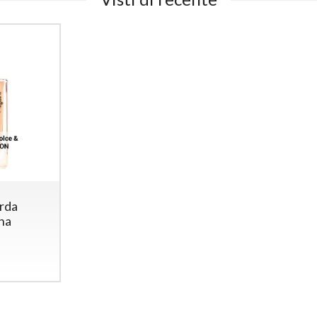
orda
na