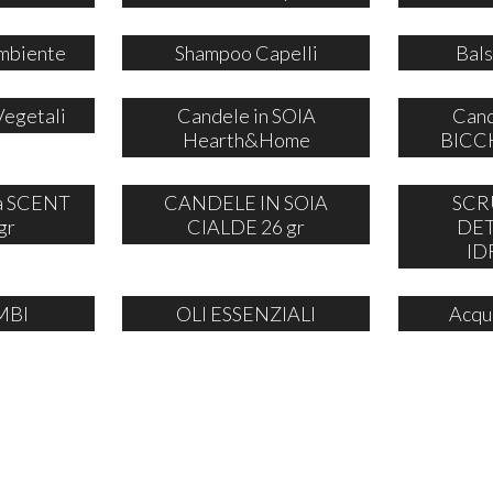
mbiente
Shampoo Capelli
Bals
Vegetali
Candele in SOIA
Cand
Hearth&Home
BICCH
ia SCENT
CANDELE IN SOIA
SCR
gr
CIALDE 26 gr
DE
ID
MBI
OLI ESSENZIALI
Acqu