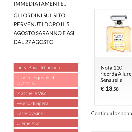
IMMEDIATAMENTE..
GLI ORDINI SUL SITO
PERVENUTI DOPO IL 5
AGOSTO SARANNO E ASI
DAL 27 AGOSTO
ta 491
Nota 111
Nota 110
Linea Bava di Lumaca
corda
ricorda Chanel
ricorda Allure
Profumi Equivalenti
ance Chanel
Nr 5
Sensuelle
DONNA
u Fraiche
13
13
€
€
,50
,50
Maschere Viso
13
,50
Veleno di vipera
Continua lo shopp
Latte d’Asina
Creme Mani