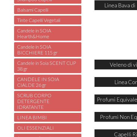
Linea Bava di
Balsami Capelli
Tinte Capelli Vegetali
Candele in SOIA
Hearth&Home
Candele in SOIA
BICCHIERE 115 gr
Candele in Soia SCENT CUP
Veleno di v
38 gr
CANDELE IN SOIA
Linea Co
CIALDE 26 gr
SCRUB CORPO
Profumi Equivale
DETERGENTE
IDRATANTE
Profumi Non Eq
LINEA BIMBI
OLI ESSENZIALI
Capelli R