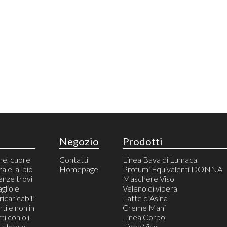
Negozio
Prodotti
nel cuore
Contatti
Linea Bava di Lumaca
rale, al bio
Homepage
Profumi Equivalenti DONNA
enze trovi
Maschere Viso
aglio e
Veleno di vipera
icaricabili
Latte d’Asina
ti e non in
Creme Mani
ti con oli
Linea Corpo
e-shop o
Linea Viso