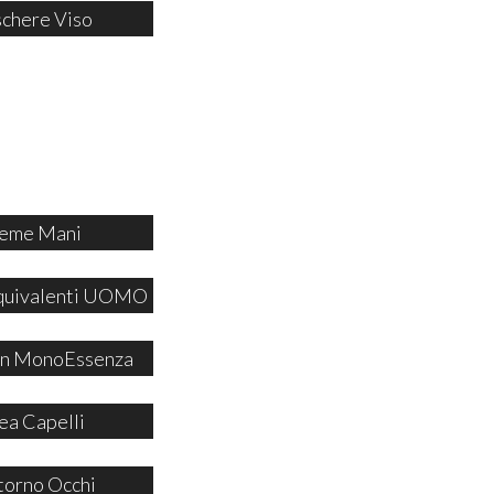
chere Viso
eme Mani
quivalenti UOMO
 in MonoEssenza
ea Capelli
orno Occhi