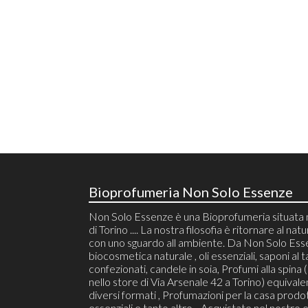
Bioprofumeria Non Solo Essenze
Non Solo Essenze è una Bioprofumeria situata 
di Torino .... La nostra filosofia è ritornare al natu
con uno sguardo all ambiente. Da Non Solo Ess
biocosmetica naturale , oli essenziali, saponi al t
confezionati, candele in soia, Profumi alla spina (r
nello store di Via Arsenale 42 a Torino) equivalen
diversi formati , Profumazioni per la casa prodot
essenziali e tanto altro... Acquistate nel nostro 