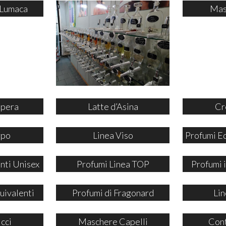
 Lumaca
Mas
ipera
Latte d’Asina
Cr
rpo
Linea Viso
Profumi E
nti Unisex
Profumi Linea TOP
Profumi
uivalenti
Profumi di Fragonard
Lin
icci
Maschere Capelli
Cont