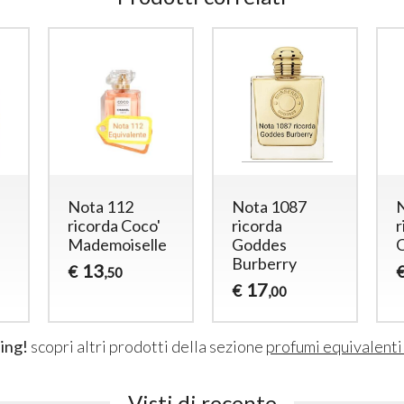
Nota 112
Nota 1087
ricorda Coco'
ricorda
r
Mademoiselle
Goddes
Burberry
13
€
,50
17
€
,00
ing!
scopri altri prodotti della sezione
profumi equivalent
Visti di recente