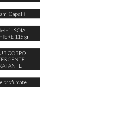
ami Capelli
ele in SOIA
IERE 115 gr
UB CORPO
TERGENTE
RATANTE
e profumate