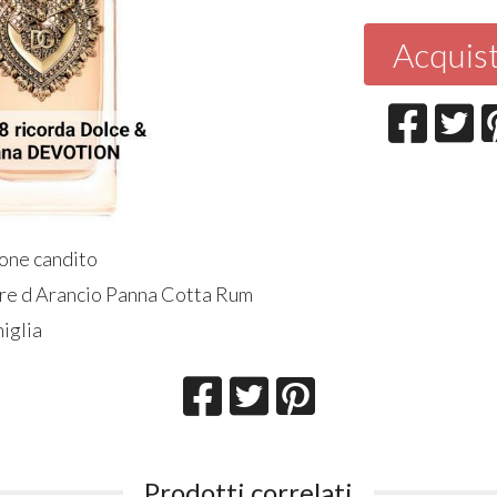
Acquis
mone candito
ore d Arancio Panna Cotta Rum
niglia
Prodotti correlati