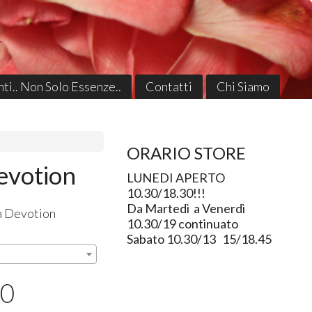
ti.. Non Solo Essenze..
Contatti
Chi Siamo
ORARIO STORE
evotion
LUNEDI APERTO
10.30/18.30!!!
Da Martedì a Venerdì
a Devotion
10.30/19 continuato
Sabato 10.30/13 15/18.45
00