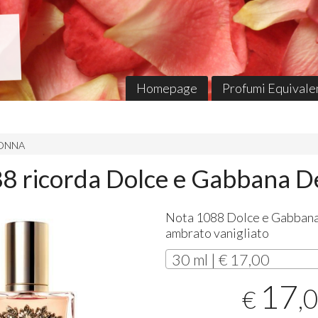
Homepage
Profumi Equivalen
 DONNA
8 ricorda Dolce e Gabbana D
Nota 1088 Dolce e Gabban
ambrato vanigliato
30 ml | € 17,00
17
,
€