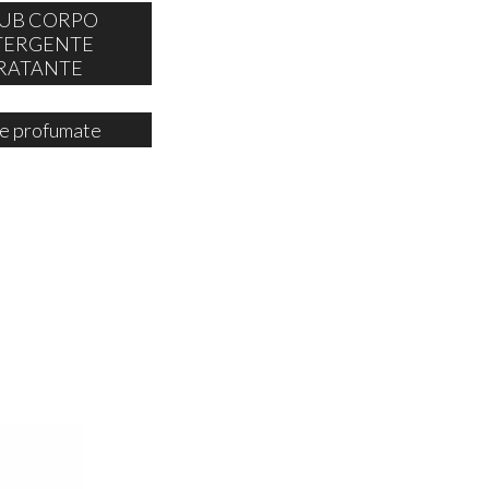
UB CORPO
TERGENTE
RATANTE
e profumate