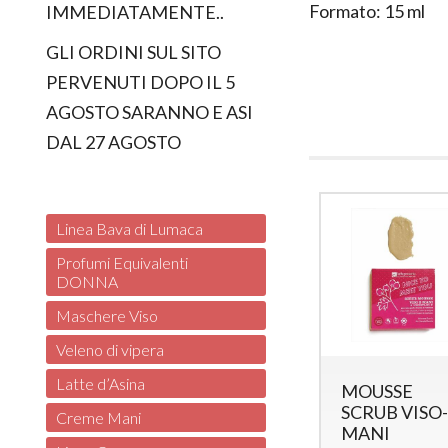
Formato: 15 ml
IMMEDIATAMENTE..
GLI ORDINI SUL SITO
PERVENUTI DOPO IL 5
AGOSTO SARANNO E ASI
DAL 27 AGOSTO
Linea Bava di Lumaca
Profumi Equivalenti
DONNA
Maschere Viso
Veleno di vipera
Latte d’Asina
ero corpo
Siero
MOUSSE
per
Rigenerante
SCRUB VISO
Creme Mani
ssodante
Bava di
MANI