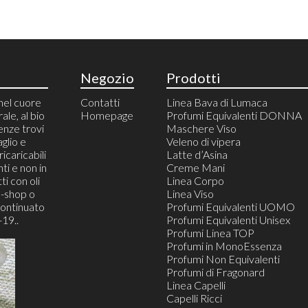
Negozio
Prodotti
nel cuore
Contatti
Linea Bava di Lumaca
rale, al bio
Homepage
Profumi Equivalenti DONNA
enze trovi
Maschere Viso
aglio e
Veleno di vipera
icaricabili
Latte d’Asina
ti e non in
Creme Mani
ti con oli
Linea Corpo
e-shop o
Linea Viso
continuato
Profumi Equivalenti UOMO
19..
Profumi Equivalenti Unisex
Profumi Linea TOP
Profumi in MonoEssenza
Profumi Non Equivalenti
Profumi di Fragonard
Linea Capelli
Capelli Ricci