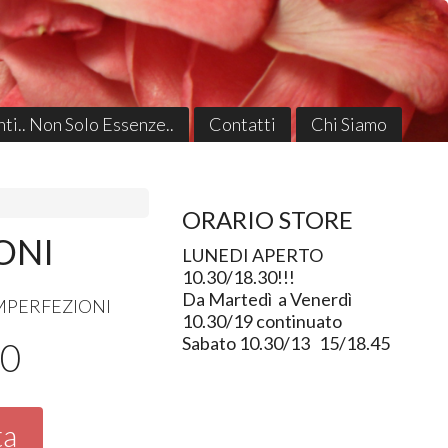
ti.. Non Solo Essenze..
Contatti
Chi Siamo
ORARIO STORE
ONI
LUNEDI APERTO
10.30/18.30!!!
Da Martedì a Venerdì
MPERFEZIONI
10.30/19 continuato
Sabato 10.30/13 15/18.45
90
ta