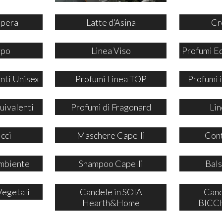
ipera
Latte d’Asina
Cr
rpo
Linea Viso
Profumi E
nti Unisex
Profumi Linea TOP
Profumi
uivalenti
Profumi di Fragonard
Lin
icci
Maschere Capelli
Cont
mbiente
Shampoo Capelli
Bals
Vegetali
Candele in SOIA
Cand
Hearth&Home
BICCH