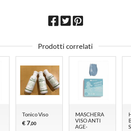
Prodotti correlati
Tonico Viso
MASCHERA
-
VISO ANTI
7
€
,00
AGE-