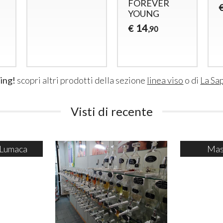
FOREVER
YOUNG
14
€
,90
ing!
scopri altri prodotti della sezione
linea viso
o di
La Sa
Visti di recente
 Lumaca
Mas