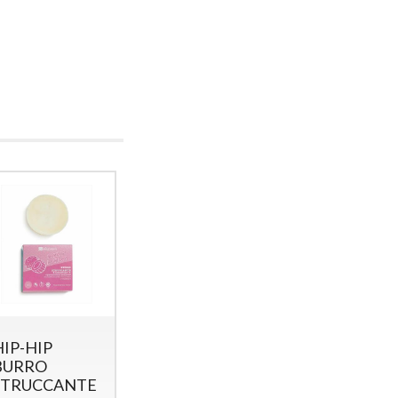
HIP-HIP
DETERGENTE
MASCHER
BURRO
VISO
VISO
STRUCCANTE
LENITIVO-
PURIFICA