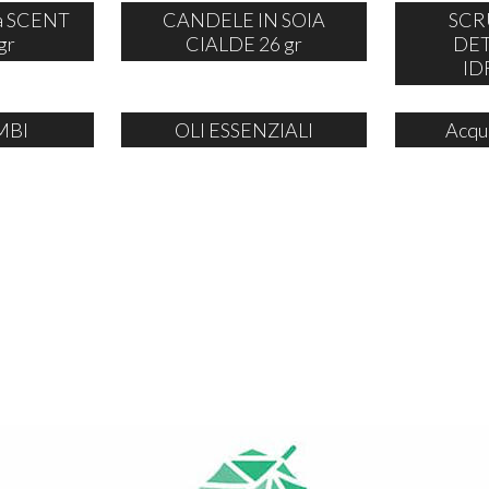
ia SCENT
CANDELE IN SOIA
SCR
gr
CIALDE 26 gr
DE
ID
MBI
OLI ESSENZIALI
Acqu