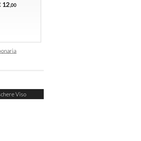
NO STRESS
12
14
€
€
,00
,90
4
€
,90
ponaria
chere Viso