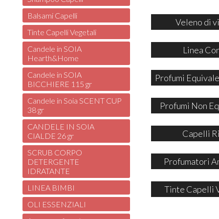
Balsami Capelli
Veleno di v
Tinte Capelli Vegetali
Candele in SOIA
Linea Co
Hearth&Home
Candele in SOIA
Profumi Equivale
BICCHIERE 115 gr
Candele in Soia SCENT CUP
Profumi Non Eq
38 gr
CANDELE IN SOIA
Capelli R
CIALDE 26 gr
SCRUB CORPO
Profumatori A
DETERGENTE
IDRATANTE
LINEA BIMBI
Tinte Capelli 
OLI ESSENZIALI