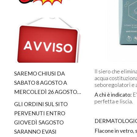
Il siero che elimi
SAREMO CHIUSI DA
acqua costituzional
SABATO 8 AGOSTO A
seboregolatori e a
MERCOLEDÌ 26 AGOSTO…
A chi è indicato:
E
perfetta e liscia.
GLI ORDINI SUL SITO
PERVENUTI ENTRO
DERMATOLOGI
GIOVEDÌ 5AGOSTO
Flacone in vetro, 
SARANNO EVASI