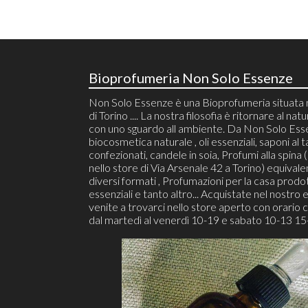
Bioprofumeria Non Solo Essenze
Non Solo Essenze è una Bioprofumeria situata 
di Torino .... La nostra filosofia è ritornare al natu
con uno sguardo all ambiente. Da Non Solo Ess
biocosmetica naturale , oli essenziali, saponi al t
confezionati, candele in soia, Profumi alla spina (r
nello store di Via Arsenale 42 a Torino) equivalen
diversi formati , Profumazioni per la casa prodot
essenziali e tanto altro... Acquistate nel nostro 
venite a trovarci nello store aperto con orario 
dal martedì al venerdì 10-19 e sabato 10-13 15-