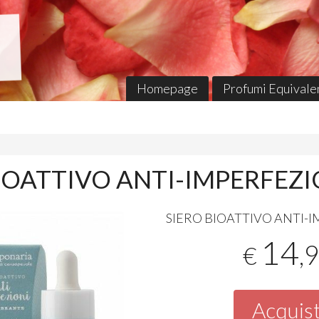
Homepage
Profumi Equivalen
IOATTIVO ANTI-IMPERFEZI
SIERO
BIOATTIVO
ANTI
-
I
14
,
€
Acquis