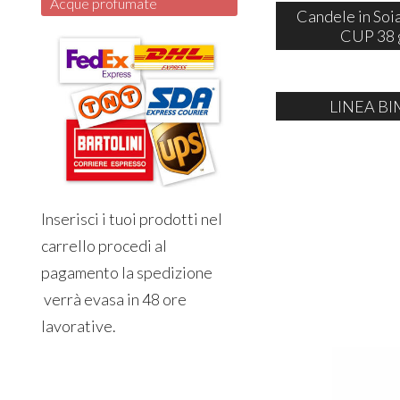
Acque profumate
Candele in So
CUP 38 
LINEA BI
Inserisci i tuoi prodotti nel
carrello procedi al
pagamento la spedizione
verrà evasa in 48 ore
lavorative.