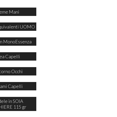
eme Mani
quivalenti UOMO
 in MonoEssenza
ea Capelli
orno Occhi
ami Capelli
ele in SOIA
IERE 115 gr