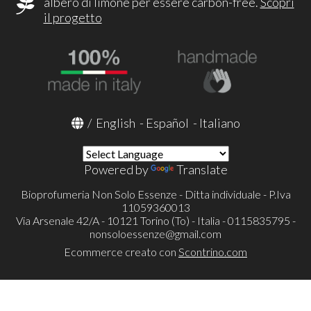
albero di limone per essere carbon-free.
Scopri
il progetto
/
English
-
Español
-
Italiano
Powered by
Translate
Bioprofumeria Non Solo Essenze - Ditta individuale - P.Iva
11059360013
Via Arsenale 42/A - 10121 Torino (To) - Italia - 0115835795 -
nonsoloessenze@gmail.com
Ecommerce creato con
Scontrino.com