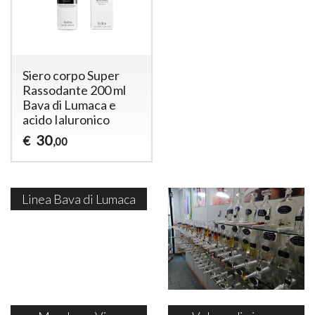
Siero corpo Super
Rassodante 200 ml
Bava di Lumaca e
acido Ialuronico
30
€
,00
Linea Bava di Lumaca