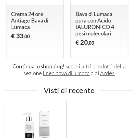
Contorno occhi
Crema corpo Bio
Bava di Lumaca
Bava di Lumaca
borse e occhiaie
27
€
,00
20
€
,00
Continua lo shopping!
scopri altri prodotti della
sezione
linea bava di lumaca
o di
Ardes
Visti di recente