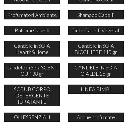
Profumatori Ambiente
Shampoo Capelli
Balsami Capelli
Tinte Capelli Vegetali
Candele in SOIA
Candele in SOIA
Hearth&Home
BICCHIERE 115 gr
Candele in Soia SCENT
CANDELE IN SOIA
CUP 38 gr
CIALDE 26 gr
SCRUB CORPO
LINEA BIMBI
DETERGENTE
IDRATANTE
OLI ESSENZIALI
Acque profumate