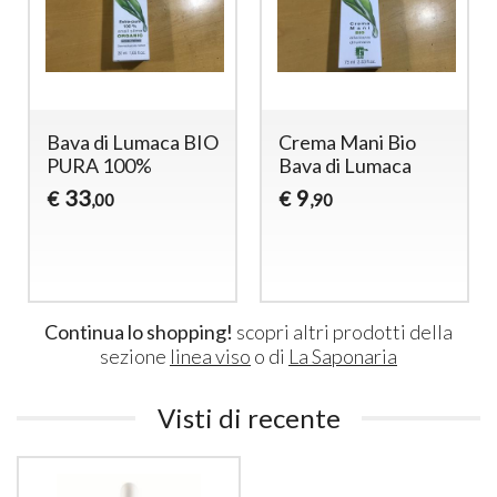
ma Mani Bio
MASCHERA VISO
SIERO
a di Lumaca
ANTI AGE-
ANTI-
FOREVER YOUNG
9
14
€
,90
,9
14
€
,90
Continua lo shopping!
scopri altri prodotti della
sezione
linea viso
o di
La Saponaria
Visti di recente