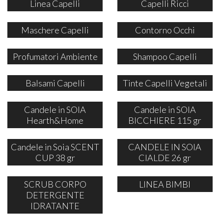
Linea Capelli
Capelli Ricci
Maschere Capelli
Contorno Occhi
Profumatori Ambiente
Shampoo Capelli
Balsami Capelli
Tinte Capelli Vegetali
Candele in SOIA
Candele in SOIA
Hearth&Home
BICCHIERE 115 gr
Candele in Soia SCENT
CANDELE IN SOIA
CUP 38 gr
CIALDE 26 gr
SCRUB CORPO
LINEA BIMBI
DETERGENTE
IDRATANTE