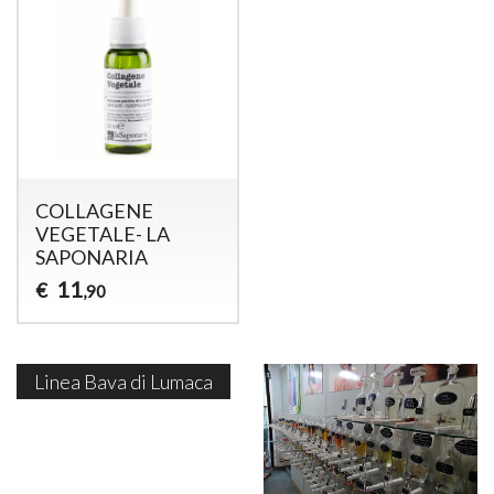
COLLAGENE
VEGETALE- LA
SAPONARIA
11
€
,90
Linea Bava di Lumaca