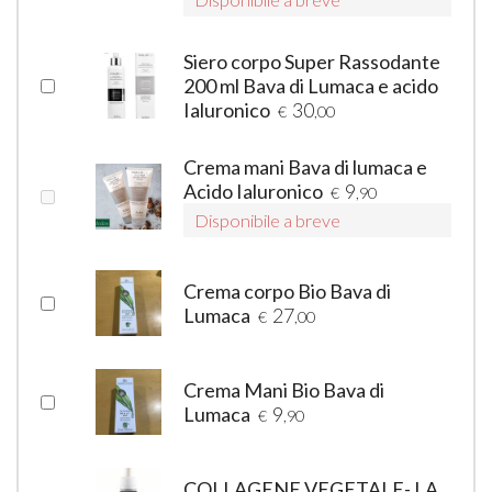
Siero corpo Super Rassodante
200 ml Bava di Lumaca e acido
Ialuronico
30
€
,00
Crema mani Bava di lumaca e
Acido Ialuronico
9
€
,90
Disponibile a breve
Crema corpo Bio Bava di
Lumaca
27
€
,00
Crema Mani Bio Bava di
Lumaca
9
€
,90
COLLAGENE VEGETALE- LA