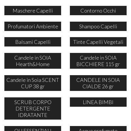
Maschere Capelli
Contorno Occhi
Profumatori Ambiente
Shampoo Capelli
Balsami Capelli
Tinte Capelli Vegetali
Candele in SOIA
Candele in SOIA
Hearth&Home
BICCHIERE 115 gr
Candele in Soia SCENT
CANDELE IN SOIA
CUP 38 gr
CIALDE 26 gr
SCRUB CORPO
LINEA BIMBI
DETERGENTE
IDRATANTE
OLI ESSENZIALI
Acque profumate