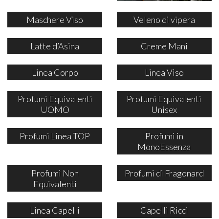
Maschere Viso
Veleno di vipera
Latte d’Asina
Creme Mani
Linea Corpo
Linea Viso
Profumi Equivalenti
Profumi Equivalenti
UOMO
Unisex
Profumi Linea TOP
Profumi in
MonoEssenza
Profumi Non
Profumi di Fragonard
Equivalenti
Linea Capelli
Capelli Ricci