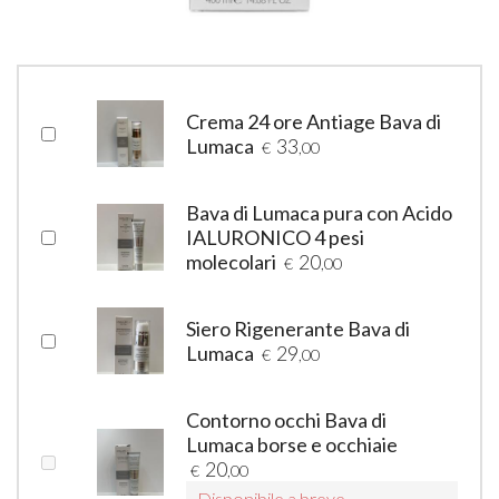
Crema 24 ore Antiage Bava di
Lumaca
33
€
,00
Bava di Lumaca pura con Acido
IALURONICO 4 pesi
molecolari
20
€
,00
Siero Rigenerante Bava di
Lumaca
29
€
,00
Contorno occhi Bava di
Lumaca borse e occhiaie
20
€
,00
Disponibile a breve