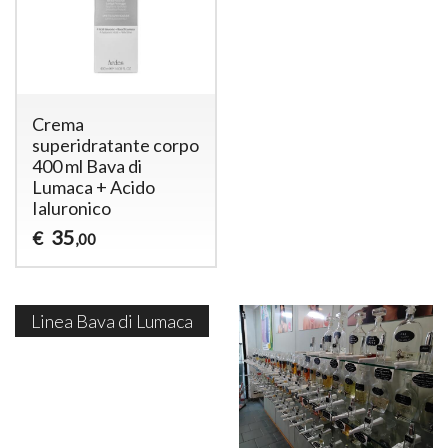
Crema
superidratante corpo
400 ml Bava di
Lumaca + Acido
Ialuronico
35
€
,00
Linea Bava di Lumaca