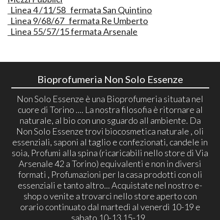
Linea 4 /11/58 fermata San Quintino
Linea 9/68/67 fermata Re Umberto
Linea 55/57/15 fermata Arsenale
Bioprofumeria Non Solo Essenze
Non Solo Essenze è una Bioprofumeria situata nel
cuore di Torino .... La nostra filosofia è ritornare al
naturale, al bio con uno sguardo all ambiente. Da
Non Solo Essenze trovi biocosmetica naturale , oli
essenziali, saponi al taglio e confezionati, candele in
soia, Profumi alla spina (ricaricabili nello store di Via
Arsenale 42 a Torino) equivalenti e non in diversi
formati , Profumazioni per la casa prodotti con oli
essenziali e tanto altro... Acquistate nel nostro e-
shop o venite a trovarci nello store aperto con
orario continuato dal martedì al venerdì 10-19 e
sabato 10-13 15-19..