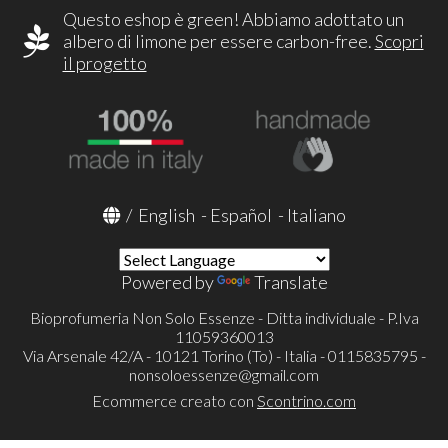
Questo eshop è green! Abbiamo adottato un
albero di limone per essere carbon-free.
Scopri
il progetto
/
English
-
Español
-
Italiano
Powered by
Translate
Bioprofumeria Non Solo Essenze - Ditta individuale - P.Iva
11059360013
Via Arsenale 42/A - 10121 Torino (To) - Italia - 0115835795 -
nonsoloessenze@gmail.com
Ecommerce creato con
Scontrino.com