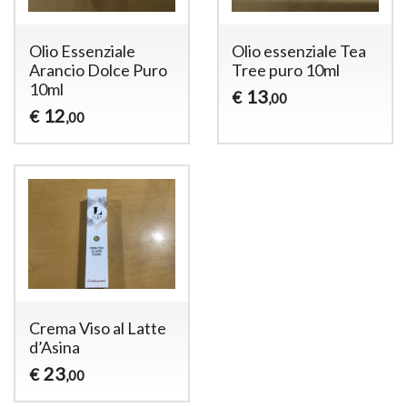
Olio Essenziale
Olio essenziale Tea
Arancio Dolce Puro
Tree puro 10ml
10ml
13
€
,00
12
€
,00
Crema Viso al Latte
d’Asina
23
€
,00