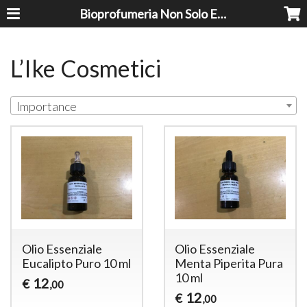
Bioprofumeria Non Solo Essenze
L’Ike Cosmetici
Importance
Olio Essenziale
Olio Essenziale
Eucalipto Puro 10 ml
Menta Piperita Pura
10 ml
12
€
,00
12
€
,00