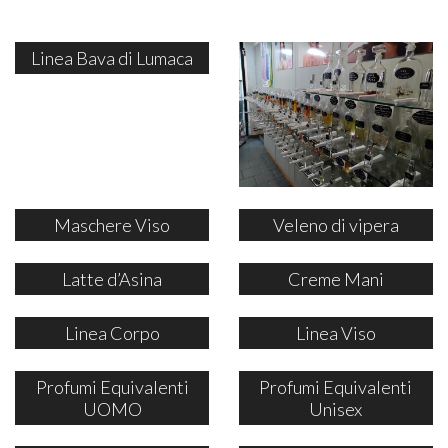
Linea Bava di Lumaca
Maschere Viso
Veleno di vipera
Latte d’Asina
Creme Mani
Linea Corpo
Linea Viso
Profumi Equivalenti
Profumi Equivalenti
UOMO
Unisex