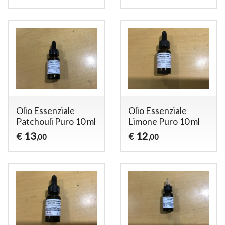
Olio Essenziale
Olio Essenziale
Patchouli Puro 10 ml
Limone Puro 10 ml
13
12
€
€
,00
,00