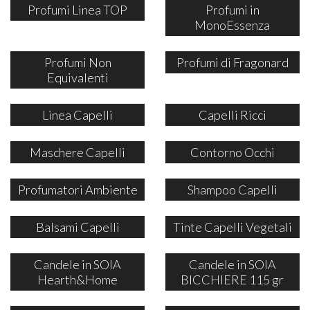
Profumi Linea TOP
Profumi in
MonoEssenza
Profumi Non
Profumi di Fragonard
Equivalenti
Linea Capelli
Capelli Ricci
Maschere Capelli
Contorno Occhi
Profumatori Ambiente
Shampoo Capelli
Balsami Capelli
Tinte Capelli Vegetali
Candele in SOIA
Candele in SOIA
Hearth&Home
BICCHIERE 115 gr