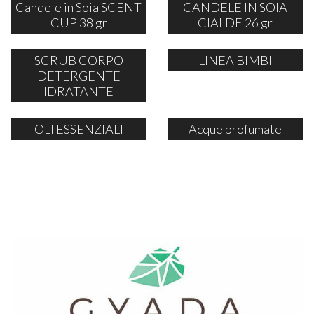
Candele in Soia SCENT
CANDELE IN SOIA
CUP 38 gr
CIALDE 26 gr
SCRUB CORPO
LINEA BIMBI
DETERGENTE
IDRATANTE
OLI ESSENZIALI
Acque profumate