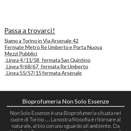
Passa a trovarci!
Siamo a Torino in Via Arsenale 42
Fermate Metro Re Umberto e Porta Nuova
Mezzi Pubblici
Linea 4 /11/58 fermata San Quintino
Linea 9/68/67 fermata Re Umberto
Linea 55/57/15 fermata Arsenale
Bioprofumeria Non Solo Essenze
Non Solo Essenze è una Bioprofumeria situata nel
cuore di Torino .... La nostra filosofia è ritornare al
naturale, al bio con uno sguardo all ambiente. Da