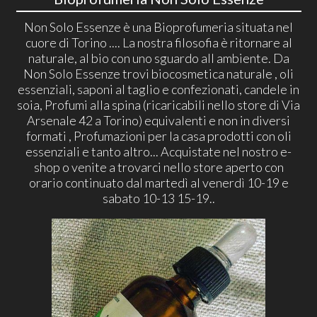
Non Solo Essenze è una Bioprofumeria situata nel
cuore di Torino .... La nostra filosofia è ritornare al
naturale, al bio con uno sguardo all ambiente. Da
Non Solo Essenze trovi biocosmetica naturale , oli
essenziali, saponi al taglio e confezionati, candele in
soia, Profumi alla spina (ricaricabili nello store di Via
Arsenale 42 a Torino) equivalenti e non in diversi
formati , Profumazioni per la casa prodotti con oli
essenziali e tanto altro... Acquistate nel nostro e-
shop o venite a trovarci nello store aperto con
orario continuato dal martedì al venerdì 10-19 e
sabato 10-13 15-19..