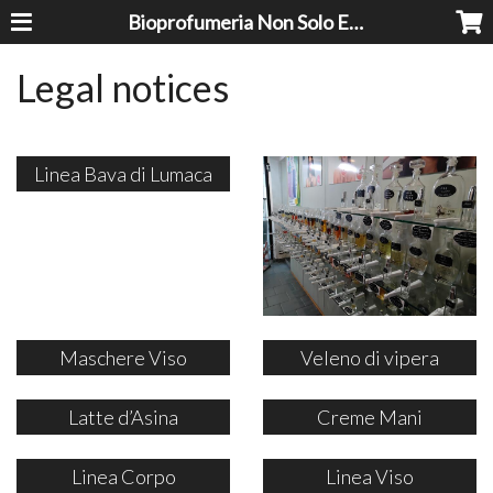
Bioprofumeria Non Solo Essenze
Legal notices
Linea Bava di Lumaca
Maschere Viso
Veleno di vipera
Latte d’Asina
Creme Mani
Linea Corpo
Linea Viso