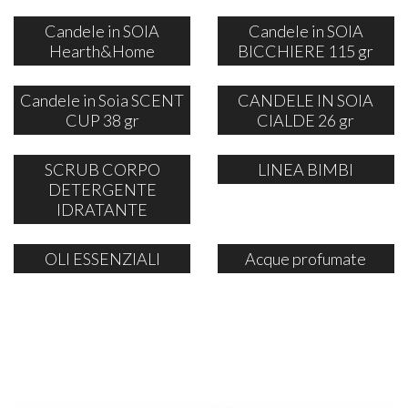
Candele in SOIA
Candele in SOIA
Hearth&Home
BICCHIERE 115 gr
Candele in Soia SCENT
CANDELE IN SOIA
CUP 38 gr
CIALDE 26 gr
SCRUB CORPO
LINEA BIMBI
DETERGENTE
IDRATANTE
OLI ESSENZIALI
Acque profumate