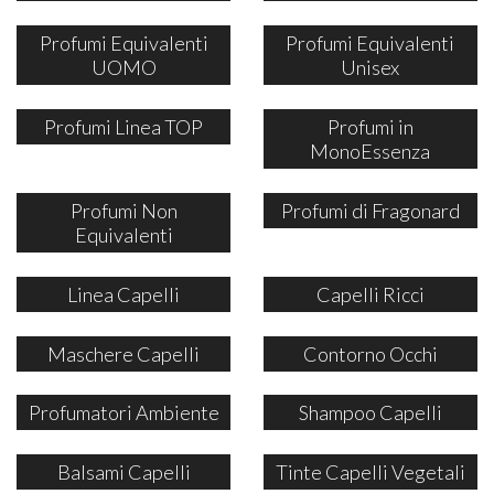
Profumi Equivalenti
Profumi Equivalenti
UOMO
Unisex
Profumi Linea TOP
Profumi in
MonoEssenza
Profumi Non
Profumi di Fragonard
Equivalenti
Linea Capelli
Capelli Ricci
Maschere Capelli
Contorno Occhi
Profumatori Ambiente
Shampoo Capelli
Balsami Capelli
Tinte Capelli Vegetali