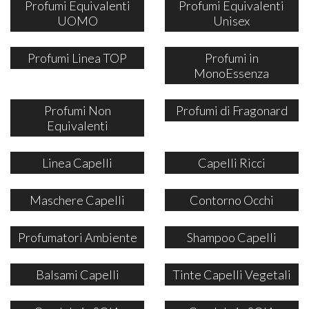
Profumi Equivalenti
Profumi Equivalenti
UOMO
Unisex
Profumi Linea TOP
Profumi in
MonoEssenza
Profumi Non
Profumi di Fragonard
Equivalenti
Linea Capelli
Capelli Ricci
Maschere Capelli
Contorno Occhi
Profumatori Ambiente
Shampoo Capelli
Balsami Capelli
Tinte Capelli Vegetali