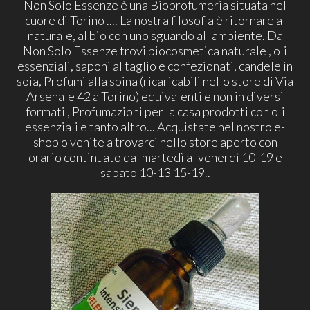
Non Solo Essenze è una Bioprofumeria situata nel
cuore di Torino .... La nostra filosofia è ritornare al
naturale, al bio con uno sguardo all ambiente. Da
Non Solo Essenze trovi biocosmetica naturale , oli
essenziali, saponi al taglio e confezionati, candele in
soia, Profumi alla spina (ricaricabili nello store di Via
Arsenale 42 a Torino) equivalenti e non in diversi
formati , Profumazioni per la casa prodotti con oli
essenziali e tanto altro... Acquistate nel nostro e-
shop o venite a trovarci nello store aperto con
orario continuato dal martedì al venerdì 10-19 e
sabato 10-13 15-19..