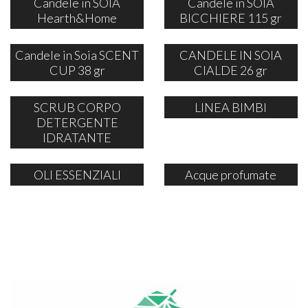
Candele in SOIA
Candele in SOIA
Hearth&Home
BICCHIERE 115 gr
Candele in Soia SCENT
CANDELE IN SOIA
CUP 38 gr
CIALDE 26 gr
SCRUB CORPO
LINEA BIMBI
DETERGENTE
IDRATANTE
OLI ESSENZIALI
Acque profumate