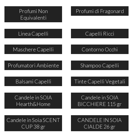
Profumi Non
Profumi di Fragonard
Equivalenti
Linea Capelli
Capelli Ricci
Maschere Capelli
Contorno Occhi
Profumatori Ambiente
Shampoo Capelli
Balsami Capelli
Tinte Capelli Vegetali
Candele in SOIA
Candele in SOIA
Hearth&Home
BICCHIERE 115 gr
Candele in Soia SCENT
CANDELE IN SOIA
CUP 38 gr
CIALDE 26 gr