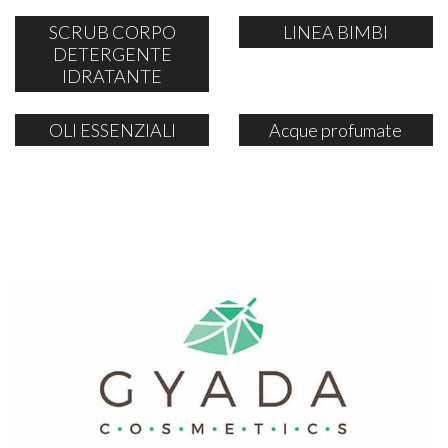
SCRUB CORPO
LINEA BIMBI
DETERGENTE
IDRATANTE
OLI ESSENZIALI
Acque profumate