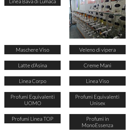
Linea Bava di Lumaca
Maschere Viso
Veleno di vipera
Latte d’Asina
Creme Mani
Linea Corpo
Linea Viso
Profumi Equivalenti
Profumi Equivalenti
UOMO
Unisex
Profumi Linea TOP
Profumi in
MonoEssenza