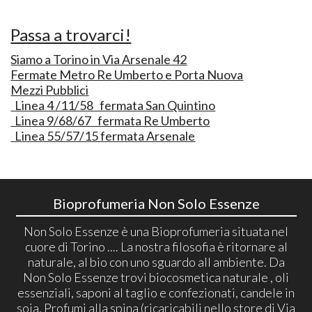
Passa a trovarci!
Siamo a Torino in Via Arsenale 42
Fermate Metro Re Umberto e Porta Nuova
Mezzi Pubblici
Linea 4 /11/58 fermata San Quintino
Linea 9/68/67 fermata Re Umberto
Linea 55/57/15 fermata Arsenale
Bioprofumeria Non Solo Essenze
Non Solo Essenze è una Bioprofumeria situata nel
cuore di Torino .... La nostra filosofia è ritornare al
naturale, al bio con uno sguardo all ambiente. Da
Non Solo Essenze trovi biocosmetica naturale , oli
essenziali, saponi al taglio e confezionati, candele in
soia, Profumi alla spina (ricaricabili nello store di Via