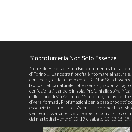
Bioprofumeria Non Solo Essenze
Non Solo Essenze è una Bioprofumeria situata nel 
di Torino .... La nostra filosofia è ritornare al naturale, 
con uno sguardo all ambiente. Da Non Solo Essenze 
biocosmetica naturale , oli essenziali, saponi al taglio
confezionati, candele in soia, Profumi alla spina (ricari
nello store di Via Arsenale 42 a Torino) equivalenti e 
diversi formati , Profumazioni per la casa prodotti co
essenziali e tanto altro... Acquistate nel nostro e-sh
venite a trovarci nello store aperto con orario cont
dal martedì al venerdì 10-19 e sabato 10-13 15-19..