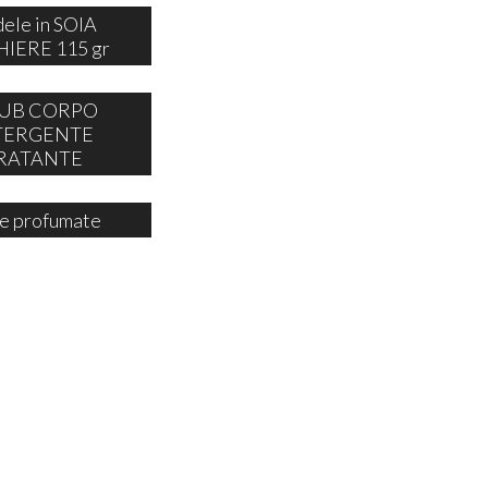
ele in SOIA
IERE 115 gr
UB CORPO
TERGENTE
RATANTE
e profumate