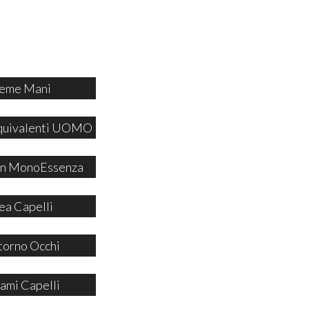
eme Mani
quivalenti UOMO
 in MonoEssenza
ea Capelli
orno Occhi
ami Capelli