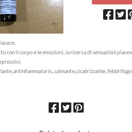
piacere.
to con il corpo e le emozioni, la ricerca di sensazioni piacev
epressivi.
lante,antinfiammatorio, calmante,cicatrizzante, febbrifugo,