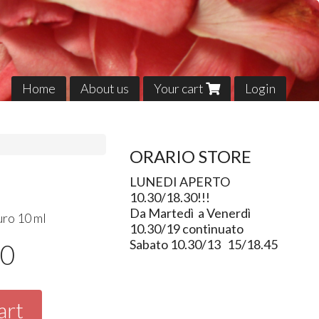
Home
About us
Your cart
Login
ORARIO STORE
LUNEDI APERTO
10.30/18.30!!!
Da Martedì a Venerdì
uro 10 ml
10.30/19 continuato
Sabato 10.30/13 15/18.45
00
art