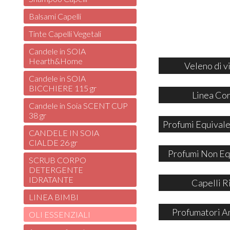
Balsami Capelli
Tinte Capelli Vegetali
Candele in SOIA
Hearth&Home
Veleno di v
Candele in SOIA
BICCHIERE 115 gr
Linea Co
Candele in Soia SCENT CUP
38 gr
Profumi Equivale
CANDELE IN SOIA
CIALDE 26 gr
Profumi Non Eq
SCRUB CORPO
DETERGENTE
IDRATANTE
Capelli R
LINEA BIMBI
Profumatori A
OLI ESSENZIALI