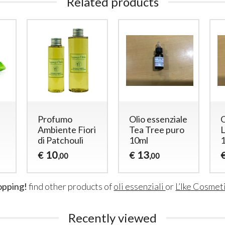
Related products
Profumo
Olio essenziale
O
Ambiente Fiori
Tea Tree puro
di Patchouli
10ml
1
10
13
€
€
,00
,00
opping!
find other products of
oli essenziali
or
L’Ike Cosmet
Recently viewed