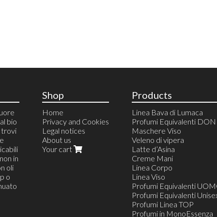
Shop
Products
cuore
Home
Linea Bava di Lumaca
al bio
Privacy and Cookies
Profumi Equivalenti DO
trovi
Legal notices
Maschere Viso
 e
About us
Veleno di vipera
cabili
Your cart
Latte d’Asina
non in
Creme Mani
n oli
Linea Corpo
op o
Linea Viso
inuato
Profumi Equivalenti UO
Profumi Equivalenti Unise
Profumi Linea TOP
Profumi in MonoEssenza