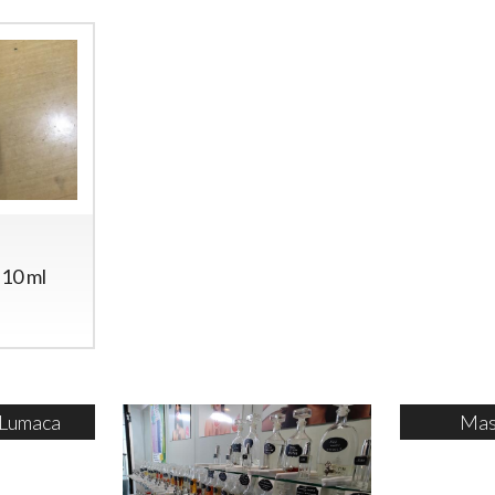
e
 10 ml
 Lumaca
Mas