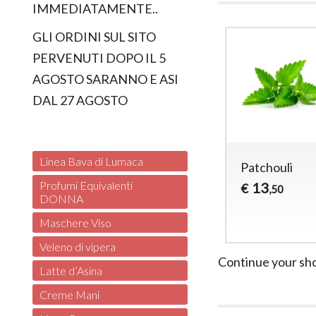
IMMEDIATAMENTE..
GLI ORDINI SUL SITO
PERVENUTI DOPO IL 5
AGOSTO SARANNO E ASI
DAL 27 AGOSTO
Linea Bava di Lumaca
Patchouli
Profumi Equivalenti
13
€
,50
DONNA
Maschere Viso
Veleno di vipera
Continue your sh
Latte d’Asina
Creme Mani