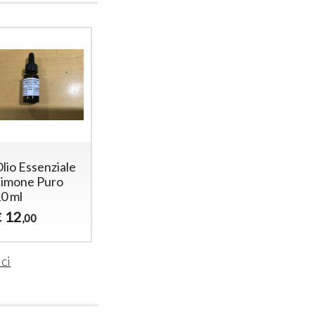
lio Essenziale
Limone Puro
0 ml
12
€
,00
ici