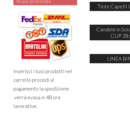
Acque profumate
Tinte Capelli 
Candele in So
CUP 38 
LINEA BI
Inserisci i tuoi prodotti nel
carrello procedi al
pagamento la spedizione
verrà evasa in 48 ore
lavorative.