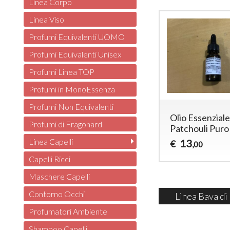
Linea Corpo
Linea Viso
Profumi Equivalenti UOMO
Profumi Equivalenti Unisex
Profumi Linea TOP
Profumi in MonoEssenza
Profumi Non Equivalenti
Olio Essenzial
Profumi di Fragonard
Patchouli Puro
Linea Capelli
13
€
,00
Capelli Ricci
Maschere Capelli
Contorno Occhi
Linea Bava di
Profumatori Ambiente
Shampoo Capelli