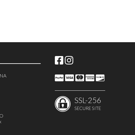
NNA
SSL-256
SECURE SITE
MO
x