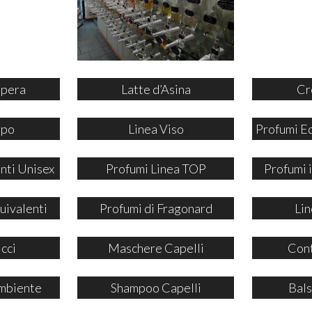
ipera
Latte d’Asina
Cr
rpo
Linea Viso
Profumi E
nti Unisex
Profumi Linea TOP
Profumi
uivalenti
Profumi di Fragonard
Lin
icci
Maschere Capelli
Cont
mbiente
Shampoo Capelli
Bals