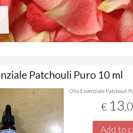
nziale Patchouli Puro 10 ml
Olio Essenziale Patchouli P
13
,
€
Add to c