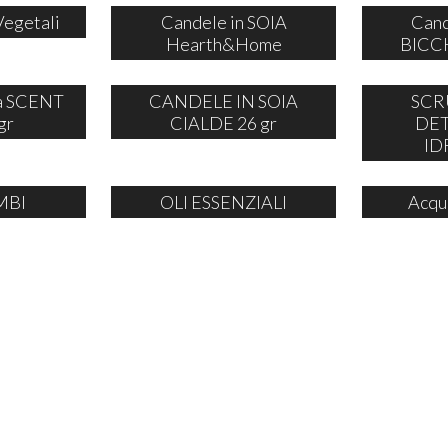
Vegetali
Candele in SOIA
Cand
Hearth&Home
BICCH
ia SCENT
CANDELE IN SOIA
SCR
gr
CIALDE 26 gr
DE
ID
MBI
OLI ESSENZIALI
Acqu