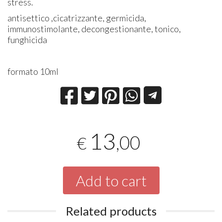
stress.
antisettico ,cicatrizzante, germicida,
immunostimolante, decongestionante, tonico,
funghicida
formato 10ml
13
,00
€
Add to cart
Related products