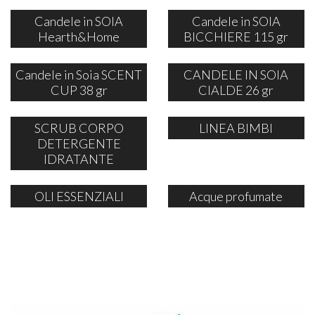
Candele in SOIA
Candele in SOIA
Hearth&Home
BICCHIERE 115 gr
Candele in Soia SCENT
CANDELE IN SOIA
CUP 38 gr
CIALDE 26 gr
SCRUB CORPO
LINEA BIMBI
DETERGENTE
IDRATANTE
OLI ESSENZIALI
Acque profumate