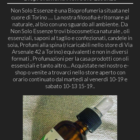
Non Solo Essenze è una Bioprofumeria situata nel
cuore di Torino .... La nostra filosofia è ritornare al
naturale, al bio con uno sguardo all ambiente. Da
Non Solo Essenze trovi biocosmetica naturale , oli
essenziali, saponi al taglio e confezionati, candele in
soia, Profumi alla spina (ricaricabili nello store di Via
Arsenale 42 a Torino) equivalenti e non in diversi
formati , Profumazioni per la casa prodotti con oli
essenziali e tanto altro... Acquistate nel nostro e-
shop o venite a trovarci nello store aperto con
orario continuato dal martedì al venerdì 10-19 e
sabato 10-13 15-19..