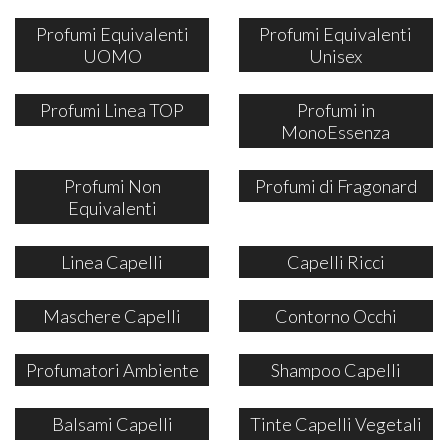
Profumi Equivalenti
Profumi Equivalenti
UOMO
Unisex
Profumi Linea TOP
Profumi in
MonoEssenza
Profumi Non
Profumi di Fragonard
Equivalenti
Linea Capelli
Capelli Ricci
Maschere Capelli
Contorno Occhi
Profumatori Ambiente
Shampoo Capelli
Balsami Capelli
Tinte Capelli Vegetali