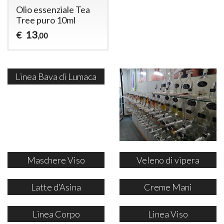
Olio essenziale Tea
Tree puro 10ml
13
€
,00
Linea Bava di Lumaca
Maschere Viso
Veleno di vipera
Latte d’Asina
Creme Mani
Linea Corpo
Linea Viso