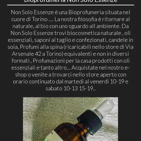
Non Solo Essenze è una Bioprofumeria situata nel
cuore di Torino .... La nostra filosofia è ritornare al
naturale, al bio con uno sguardo all ambiente. Da
Non Solo Essenze trovi biocosmetica naturale , oli
essenziali, saponi al taglio e confezionati, candele in
soia, Profumi alla spina (ricaricabili nello store di Via
Arsenale 42 a Torino) equivalenti e non in diversi
formati , Profumazioni per la casa prodotti con oli
essenziali e tanto altro... Acquistate nel nostro e-
shop o venite a trovarci nello store aperto con
orario continuato dal martedì al venerdì 10-19 e
sabato 10-13 15-19..