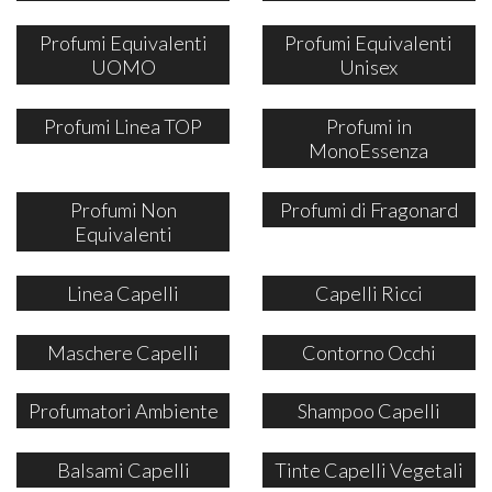
Profumi Equivalenti
Profumi Equivalenti
UOMO
Unisex
Profumi Linea TOP
Profumi in
MonoEssenza
Profumi Non
Profumi di Fragonard
Equivalenti
Linea Capelli
Capelli Ricci
Maschere Capelli
Contorno Occhi
Profumatori Ambiente
Shampoo Capelli
Balsami Capelli
Tinte Capelli Vegetali