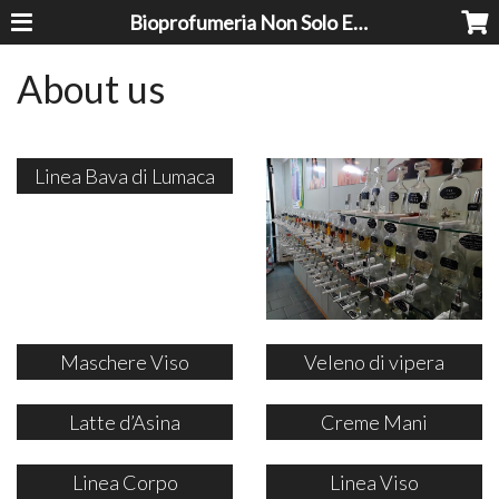
Bioprofumeria Non Solo Essenze
About us
Linea Bava di Lumaca
Maschere Viso
Veleno di vipera
Latte d’Asina
Creme Mani
Linea Corpo
Linea Viso