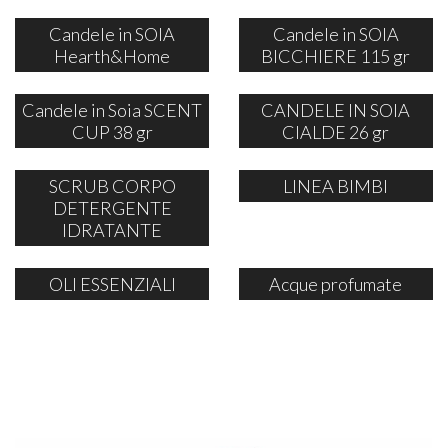
Candele in SOIA
Candele in SOIA
Hearth&Home
BICCHIERE 115 gr
Candele in Soia SCENT
CANDELE IN SOIA
CUP 38 gr
CIALDE 26 gr
SCRUB CORPO
LINEA BIMBI
DETERGENTE
IDRATANTE
OLI ESSENZIALI
Acque profumate