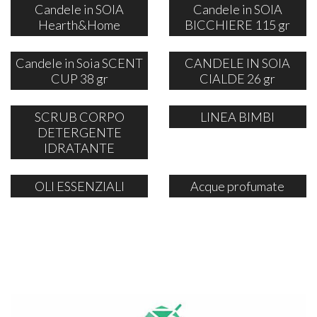
Candele in SOIA
Candele in SOIA
Hearth&Home
BICCHIERE 115 gr
Candele in Soia SCENT
CANDELE IN SOIA
CUP 38 gr
CIALDE 26 gr
SCRUB CORPO
LINEA BIMBI
DETERGENTE
IDRATANTE
OLI ESSENZIALI
Acque profumate