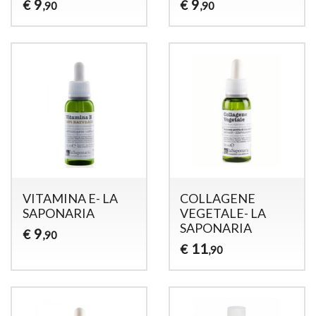
9
9
€
€
,90
,90
VITAMINA E- LA
COLLAGENE
SAPONARIA
VEGETALE- LA
SAPONARIA
9
€
,90
11
€
,90