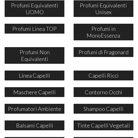
Profumi Equivalenti
Profumi Equivalenti
UOMO
Unisex
Profumi Linea TOP
Profumi in
MonoEssenza
Profumi Non
Profumi di Fragonard
Equivalenti
Linea Capelli
Capelli Ricci
Maschere Capelli
Contorno Occhi
Profumatori Ambiente
Shampoo Capelli
Balsami Capelli
Tinte Capelli Vegetali