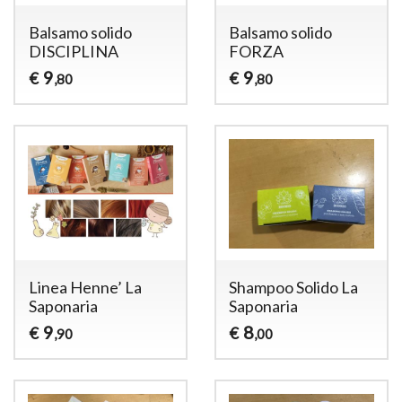
Balsamo solido
Balsamo solido
DISCIPLINA
FORZA
9
9
€
€
,80
,80
Linea Henne’ La
Shampoo Solido La
Saponaria
Saponaria
9
8
€
€
,90
,00