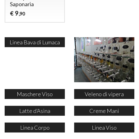
Saponaria
9
€
,90
Linea Bava di Lumaca
Maschere Viso
Veleno di vipera
Latte d’Asina
Creme Mani
Linea Corpo
Linea Viso