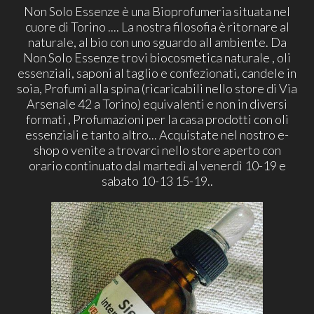
Non Solo Essenze è una Bioprofumeria situata nel
cuore di Torino .... La nostra filosofia è ritornare al
naturale, al bio con uno sguardo all ambiente. Da
Non Solo Essenze trovi biocosmetica naturale , oli
essenziali, saponi al taglio e confezionati, candele in
soia, Profumi alla spina (ricaricabili nello store di Via
Arsenale 42 a Torino) equivalenti e non in diversi
formati , Profumazioni per la casa prodotti con oli
essenziali e tanto altro... Acquistate nel nostro e-
shop o venite a trovarci nello store aperto con
orario continuato dal martedì al venerdì 10-19 e
sabato 10-13 15-19..