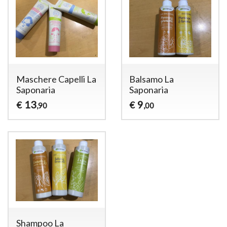
Maschere Capelli La
Balsamo La
Saponaria
Saponaria
13
9
€
€
,90
,00
Shampoo La