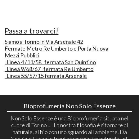
Passa a trovarci!
Siamo a Torino in Via Arsenale 42
Fermate Metro Re Umberto e Porta Nuova
Mezzi Pubblici
Linea 4 /11/58 fermata San Quintino
Linea 9/68/67 fermata Re Umberto
Linea 55/57/15 fermata Arsenale
Bioprofumeria Non Solo Essenze
Non Solo Essenze è una Bioprofumeria situata nel
cuore di Torino .... La nostra filosofia è ritornare al
naturale, al bio con uno sguardo all ambiente. Da
Non Solo Essenze trovi biocosmetica naturale , oli