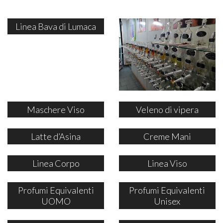
Linea Bava di Lumaca
Maschere Viso
Veleno di vipera
Latte d’Asina
Creme Mani
Linea Corpo
Linea Viso
Profumi Equivalenti
Profumi Equivalenti
UOMO
Unisex