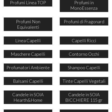
Profumi Linea TOP
Profumi in
MonoEssenza
Profumi Non
Profumi di Fragonard
Equivalenti
Linea Capelli
Capelli Ricci
Maschere Capelli
Contorno Occhi
Profumatori Ambiente
Shampoo Capelli
Balsami Capelli
Tinte Capelli Vegetali
Candele in SOIA
Candele in SOIA
Hearth&Home
BICCHIERE 115 gr