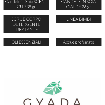
Candele in Soia SCENT
CANDELE IN SOIA
CUP 38 gr
CIALDE 26 gr
SCRUB CORPO
LINEA BIMBI
DETERGENTE
IDRATANTE
OLI ESSENZIALI
Acque profumate