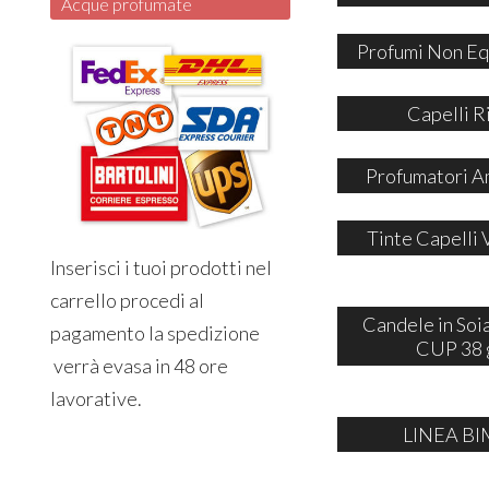
Acque profumate
Profumi Non Eq
Capelli R
Profumatori A
Tinte Capelli 
Inserisci i tuoi prodotti nel
carrello procedi al
Candele in So
pagamento la spedizione
CUP 38 
verrà evasa in 48 ore
lavorative.
LINEA BI