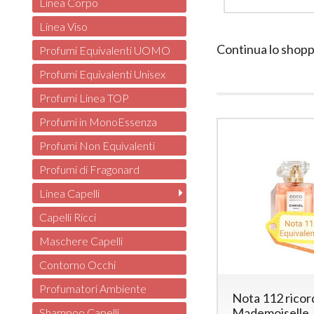
Linea Corpo
Linea Viso
Continua lo shopp
Profumi Equivalenti UOMO
Profumi Equivalenti Unisex
Profumi Linea TOP
Profumi in MonoEssenza
Profumi Non Equivalenti
Profumi di Fragonard
Linea Capelli
Capelli Ricci
Maschere Capelli
Contorno Occhi
Profumatori Ambiente
Nota 112 ricor
Mademoiselle
Shampoo Capelli