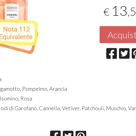
13
,
€
Acquis
a
ergamotto, Pompelmo, Arancia
elsomino, Rosa
odi di Garofano, Cannella, Vetiver, Patchouli, Muschio, Va