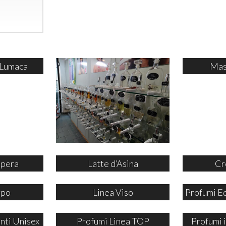
 Lumaca
Mas
ipera
Latte d’Asina
Cr
rpo
Linea Viso
Profumi E
nti Unisex
Profumi Linea TOP
Profumi