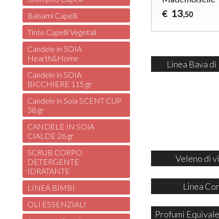
13
€
,50
Balsami Capelli
Tinte Capelli Vegetali
Candele in SOIA
Hearth&Home
Linea Bava di
Candele in SOIA
BICCHIERE 115 gr
Candele in Soia SCENT CUP
38 gr
CANDELE IN SOIA
CIALDE 26 gr
SCRUB CORPO
Veleno di v
DETERGENTE
IDRATANTE
Linea Co
LINEA BIMBI
OLI ESSENZIALI
Profumi Equivale