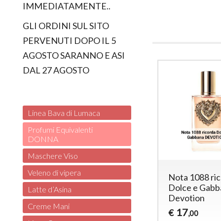
IMMEDIATAMENTE..
GLI ORDINI SUL SITO
PERVENUTI DOPO IL 5
AGOSTO SARANNO E ASI
DAL 27 AGOSTO
Linea Bava di Lumaca
Profumi Equivalenti
DONNA
Maschere Viso
Veleno di vipera
Nota 1088 ri
Dolce e Gabb
Latte d’Asina
Devotion
Creme Mani
17
€
,00