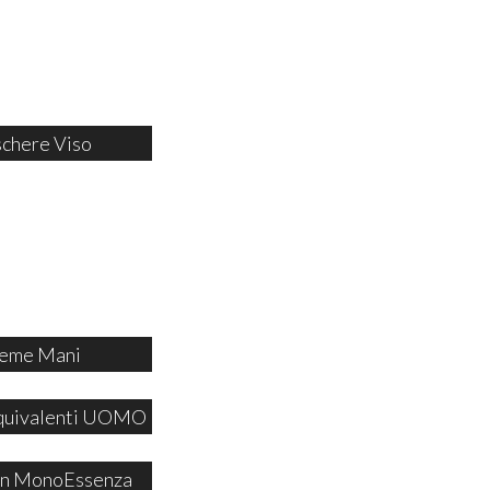
chere Viso
eme Mani
quivalenti UOMO
 in MonoEssenza