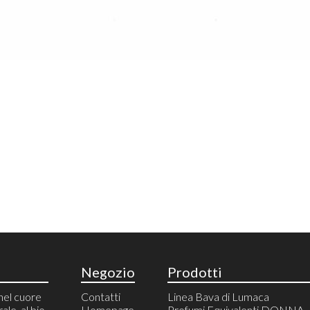
Negozio
Prodotti
nel cuore
Contatti
Linea Bava di Lumaca
rale, al bio
Homepage
Profumi Equivalenti DONNA