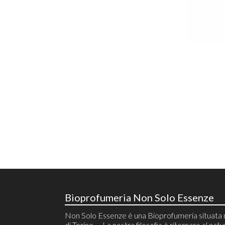
Bioprofumeria Non Solo Essenze
Non Solo Essenze è una Bioprofumeria situata 
di Torino .... La nostra filosofia è ritornare al natu