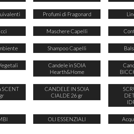
uivalenti
Profumi di Fragonard
Lin
icci
Maschere Capelli
Cont
mbiente
Shampoo Capelli
Bals
Vegetali
Candele in SOIA
Cand
Hearth&Home
BICCH
ia SCENT
CANDELE IN SOIA
SCR
gr
CIALDE 26 gr
DE
ID
MBI
OLI ESSENZIALI
Acqu