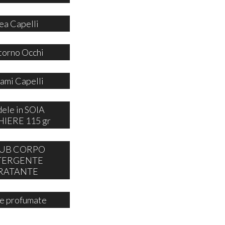
ea Capelli
orno Occhi
ami Capelli
ele in SOIA
IERE 115 gr
UB CORPO
TERGENTE
RATANTE
e profumate