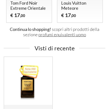
 Ford Noir
Louis Vuitton
Santal 
reme Orientale
Meteore
17
€
,0
17
17
€
,00
,00
Continua lo shopping!
scopri altri prodotti della
sezione
profumi equivalenti uomo
Visti di recente