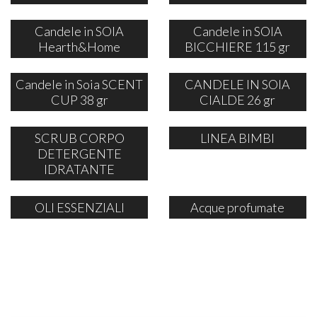
Candele in SOIA
Candele in SOIA
Hearth&Home
BICCHIERE 115 gr
Candele in Soia SCENT
CANDELE IN SOIA
CUP 38 gr
CIALDE 26 gr
SCRUB CORPO
LINEA BIMBI
DETERGENTE
IDRATANTE
OLI ESSENZIALI
Acque profumate