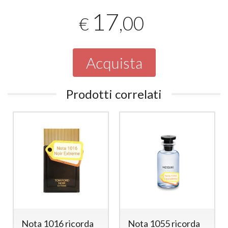
17
,00
€
Acquista
Prodotti correlati
a 1016 ricorda
Nota 1055 ricorda
Nota 1