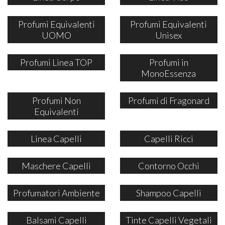
Profumi Equivalenti
Profumi Equivalenti
UOMO
Unisex
Profumi Linea TOP
Profumi in
MonoEssenza
Profumi Non
Profumi di Fragonard
Equivalenti
Linea Capelli
Capelli Ricci
Maschere Capelli
Contorno Occhi
Profumatori Ambiente
Shampoo Capelli
Balsami Capelli
Tinte Capelli Vegetali