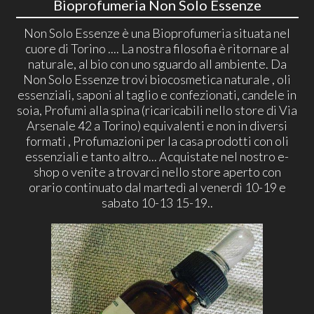
Bioprofumeria Non Solo Essenze
Non Solo Essenze è una Bioprofumeria situata nel
cuore di Torino .... La nostra filosofia è ritornare al
naturale, al bio con uno sguardo all ambiente. Da
Non Solo Essenze trovi biocosmetica naturale , oli
essenziali, saponi al taglio e confezionati, candele in
soia, Profumi alla spina (ricaricabili nello store di Via
Arsenale 42 a Torino) equivalenti e non in diversi
formati , Profumazioni per la casa prodotti con oli
essenziali e tanto altro... Acquistate nel nostro e-
shop o venite a trovarci nello store aperto con
orario continuato dal martedì al venerdì 10-19 e
sabato 10-13 15-19..