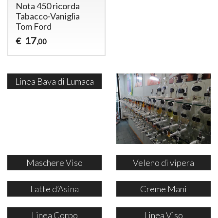
Nota 450 ricorda
Tabacco-Vaniglia
Tom Ford
17
€
,00
Linea Bava di Lumaca
Maschere Viso
Veleno di vipera
Latte d’Asina
Creme Mani
Linea Corpo
Linea Viso