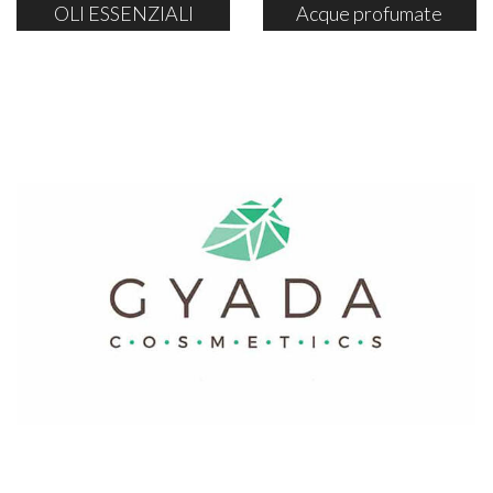
OLI ESSENZIALI
Acque profumate