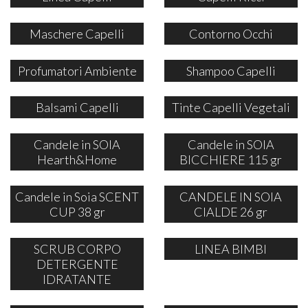
Maschere Capelli
Contorno Occhi
Profumatori Ambiente
Shampoo Capelli
Balsami Capelli
Tinte Capelli Vegetali
Candele in SOIA
Candele in SOIA
Hearth&Home
BICCHIERE 115 gr
Candele in Soia SCENT
CANDELE IN SOIA
CUP 38 gr
CIALDE 26 gr
SCRUB CORPO
LINEA BIMBI
DETERGENTE
IDRATANTE