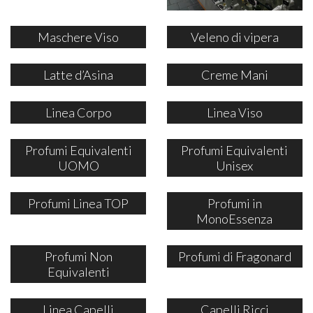
Maschere Viso
Veleno di vipera
Latte d’Asina
Creme Mani
Linea Corpo
Linea Viso
Profumi Equivalenti
Profumi Equivalenti
UOMO
Unisex
Profumi Linea TOP
Profumi in
MonoEssenza
Profumi Non
Profumi di Fragonard
Equivalenti
Linea Capelli
Capelli Ricci