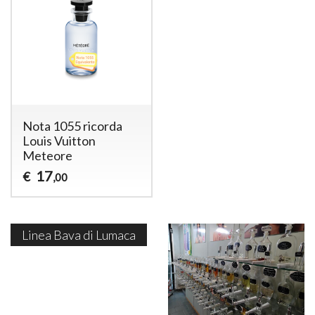
Nota 1055 ricorda
Louis Vuitton
Meteore
17
€
,00
Linea Bava di Lumaca