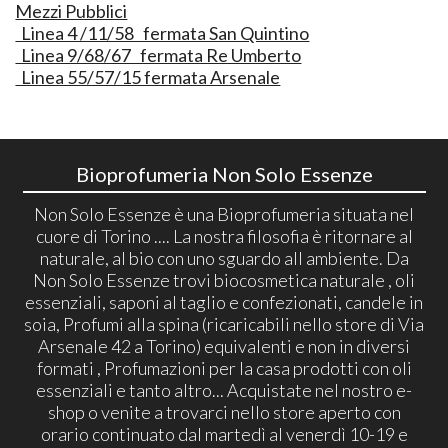
Mezzi Pubblici
Linea 4 /11/58 fermata San Quintino
Linea 9/68/67 fermata Re Umberto
Linea 55/57/15 fermata Arsenale
Bioprofumeria Non Solo Essenze
Non Solo Essenze è una Bioprofumeria situata nel
cuore di Torino .... La nostra filosofia è ritornare al
naturale, al bio con uno sguardo all ambiente. Da
Non Solo Essenze trovi biocosmetica naturale , oli
essenziali, saponi al taglio e confezionati, candele in
soia, Profumi alla spina (ricaricabili nello store di Via
Arsenale 42 a Torino) equivalenti e non in diversi
formati , Profumazioni per la casa prodotti con oli
essenziali e tanto altro... Acquistate nel nostro e-
shop o venite a trovarci nello store aperto con
orario continuato dal martedì al venerdì 10-19 e