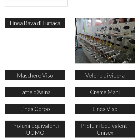
Linea Bava di Lumaca
Maschere Viso
Veleno di vipera
Latte d’Asina
Creme Mani
Linea Corpo
Linea Viso
Profumi Equivalenti
Profumi Equivalenti
UOMO
Unisex