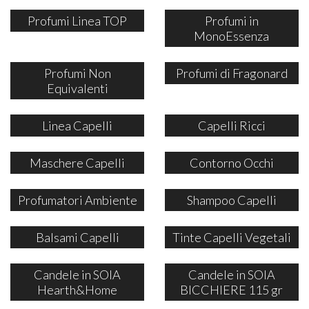
Profumi Linea TOP
Profumi in
MonoEssenza
Profumi Non
Profumi di Fragonard
Equivalenti
Linea Capelli
Capelli Ricci
Maschere Capelli
Contorno Occhi
Profumatori Ambiente
Shampoo Capelli
Balsami Capelli
Tinte Capelli Vegetali
Candele in SOIA
Candele in SOIA
Hearth&Home
BICCHIERE 115 gr