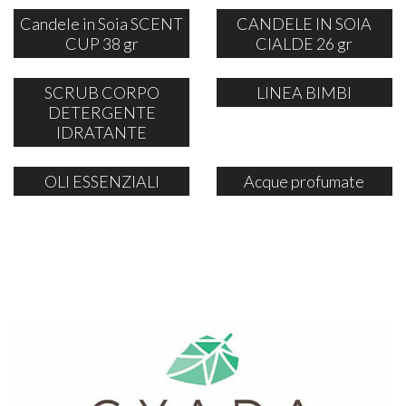
Candele in Soia SCENT
CANDELE IN SOIA
CUP 38 gr
CIALDE 26 gr
SCRUB CORPO
LINEA BIMBI
DETERGENTE
IDRATANTE
OLI ESSENZIALI
Acque profumate