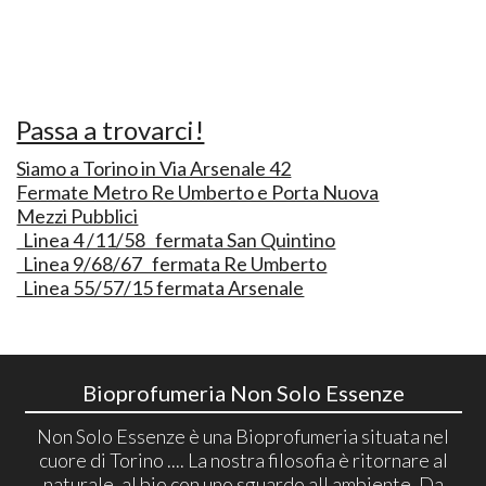
Passa a trovarci!
Siamo a Torino in Via Arsenale 42
Fermate Metro Re Umberto e Porta Nuova
Mezzi Pubblici
Linea 4 /11/58 fermata San Quintino
Linea 9/68/67 fermata Re Umberto
Linea 55/57/15 fermata Arsenale
Bioprofumeria Non Solo Essenze
Non Solo Essenze è una Bioprofumeria situata nel
cuore di Torino .... La nostra filosofia è ritornare al
naturale, al bio con uno sguardo all ambiente. Da