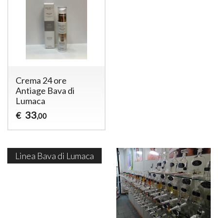
Crema 24 ore
Antiage Bava di
Lumaca
33
€
,00
Linea Bava di Lumaca