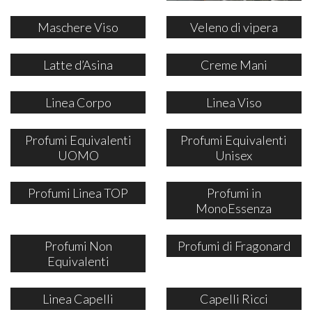
Maschere Viso
Veleno di vipera
Latte d’Asina
Creme Mani
Linea Corpo
Linea Viso
Profumi Equivalenti
Profumi Equivalenti
UOMO
Unisex
Profumi Linea TOP
Profumi in
MonoEssenza
Profumi Non
Profumi di Fragonard
Equivalenti
Linea Capelli
Capelli Ricci