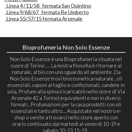
Linea 4 /11/58 fermata San Quintino
Linea 9/68/67 fermata Re Umberto
Linea 55/57/15 fermata Arsenale
Bioprofumeria Non Solo Essenze
Non Solo Essenze è una Bioprofumeria situata nel
cuore di Torino .... La nostra filosofia è ritornare al
naturale, al bio con uno sguardo all ambiente. Da
Non Solo Essenze trovi biocosmetica naturale , oli
essenziali, saponi al taglio e confezionati, candele in
soia, Profumi alla spina (ricaricabili nello store di Via
Arsenale 42 a Torino) equivalenti e non in diversi
formati , Profumazioni per la casa prodotti con oli
essenziali e tanto altro... Acquistate nel nostro e-
shop o venite a trovarci nello store aperto con
orario continuato dal martedì al venerdì 10-19 e
sabato 10-13 15-19..