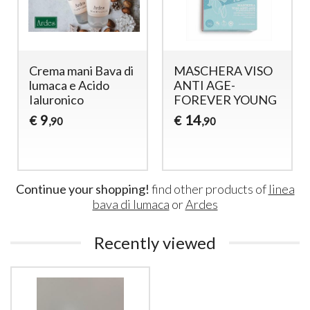
ava di
MASCHERA VISO
VITAMINA E- LA
do
ANTI AGE-
SAPONARIA
FOREVER YOUNG
9
€
,90
14
€
,90
Continue your shopping!
find other products of
linea
bava di lumaca
or
Ardes
Recently viewed