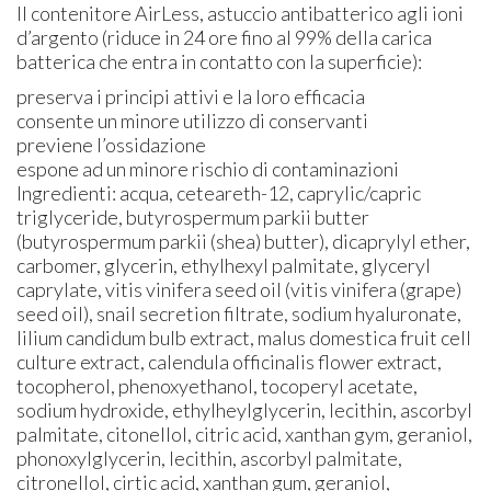
Il contenitore AirLess, astuccio antibatterico agli ioni
d’argento (riduce in 24 ore fino al 99% della carica
batterica che entra in contatto con la superficie):
preserva i principi attivi e la loro efficacia
consente un minore utilizzo di conservanti
previene l’ossidazione
espone ad un minore rischio di contaminazioni
Ingredienti: acqua, ceteareth-12, caprylic/capric
triglyceride, butyrospermum parkii butter
(butyrospermum parkii (shea) butter), dicaprylyl ether,
carbomer, glycerin, ethylhexyl palmitate, glyceryl
caprylate, vitis vinifera seed oil (vitis vinifera (grape)
seed oil), snail secretion filtrate, sodium hyaluronate,
lilium candidum bulb extract, malus domestica fruit cell
culture extract, calendula officinalis flower extract,
tocopherol, phenoxyethanol, tocoperyl acetate,
sodium hydroxide, ethylheylglycerin, lecithin, ascorbyl
palmitate, citonellol, citric acid, xanthan gym, geraniol,
phonoxylglycerin, lecithin, ascorbyl palmitate,
citronellol, cirtic acid, xanthan gum, geraniol,