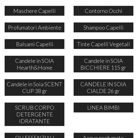
Maschere Capelli
Contorno Occhi
Profumatori Ambiente
Shampoo Capelli
Balsami Capelli
Tinte Capelli Vegetali
Candele in SOIA
Candele in SOIA
Hearth&Home
BICCHIERE 115 gr
Candele in Soia SCENT
CANDELE IN SOIA
CUP 38 gr
CIALDE 26 gr
SCRUB CORPO
LINEA BIMBI
DETERGENTE
IDRATANTE
OLI ESSENZIALI
Acque profumate