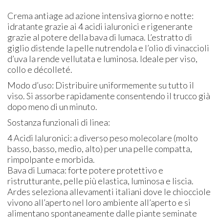
Crema antiage ad azione intensiva giorno e notte:
idratante grazie ai 4 acidi ialuronici e rigenerante
grazie al potere della bava di lumaca. L’estratto di
giglio distende la pelle nutrendola e l’olio di vinaccioli
d’uva la rende vellutata e luminosa. Ideale per viso,
collo e décolleté.
Modo d’uso: Distribuire uniformemente su tutto il
viso. Si assorbe rapidamente consentendo il trucco già
dopo meno di un minuto.
Sostanza funzionali di linea:
4 Acidi Ialuronici: a diverso peso molecolare (molto
basso, basso, medio, alto) per una pelle compatta,
rimpolpante e morbida.
Bava di Lumaca: forte potere protettivo e
ristrutturante, pelle più elastica, luminosa e liscia.
Ardes seleziona allevamenti italiani dove le chiocciole
vivono all’aperto nel loro ambiente all’aperto e si
alimentano spontaneamente dalle piante seminate