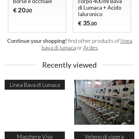
borse e occhiaie
corpo 400 ml Bava
di Lumaca + Acido
20
€
,00
Ialuronico
35
€
,00
Continue your shopping!
find other products of
linea
bava di lumaca
or
Ardes
Recently viewed
Linea Bava di Lumaca
Maschere Viso
Veleno di vipera