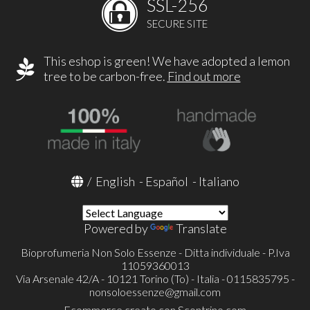
SSL-256
SECURE SITE
This eshop is green! We have adopted a lemon
tree to be carbon-free.
Find out more
/
English
-
Español
-
Italiano
Powered by
Translate
Bioprofumeria Non Solo Essenze - Ditta individuale - P.Iva
11059360013
Via Arsenale 42/A - 10121 Torino (To) - Italia - 0115835795 -
nonsoloessenze@gmail.com
Ecommerce creato con
Scontrino.com