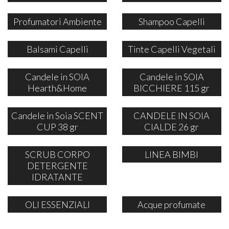
Profumatori Ambiente
Shampoo Capelli
Balsami Capelli
Tinte Capelli Vegetali
Candele in SOIA
Candele in SOIA
Hearth&Home
BICCHIERE 115 gr
Candele in Soia SCENT
CANDELE IN SOIA
CUP 38 gr
CIALDE 26 gr
SCRUB CORPO
LINEA BIMBI
DETERGENTE
IDRATANTE
OLI ESSENZIALI
Acque profumate