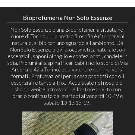
Bioprofumeria Non Solo Essenze
Non Solo Essenze è una Bioprofumeria situata nel
cuore di Torino .... La nostra filosofia è ritornare al
naturale, al bio con uno sguardo all ambiente. Da
Non Solo Essenze trovi biocosmetica naturale , oli
essenziali, saponi al taglio e confezionati, candele in
soia, Profumi alla spina (ricaricabili nello store di Via
Arsenale 42 a Torino) equivalenti e non in diversi
formati , Profumazioni per la casa prodotti con oli
essenziali e tanto altro... Acquistate nel nostro e-
shop o venite a trovarci nello store aperto con
orario continuato dal martedì al venerdì 10-19 e
sabato 10-13 15-19..