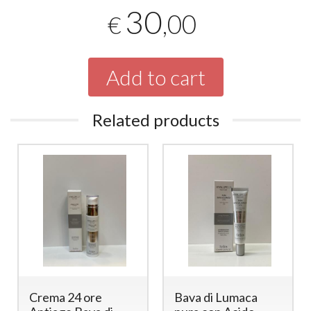
30
,00
€
Add to cart
Related products
Crema 24 ore
Bava di Lumaca