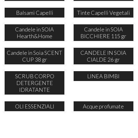
Balsami Capelli
Tinte Capelli Vegetali
Candele in SOIA
Candele in SOIA
Hearth&Home
BICCHIERE 115 gr
Candele in Soia SCENT
CANDELE IN SOIA
CUP 38 gr
CIALDE 26 gr
SCRUB CORPO
LINEA BIMBI
DETERGENTE
IDRATANTE
OLI ESSENZIALI
Acque profumate