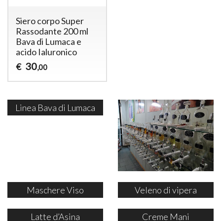
Siero corpo Super
Rassodante 200 ml
Bava di Lumaca e
acido Ialuronico
30
€
,00
Linea Bava di Lumaca
Maschere Viso
Veleno di vipera
Latte d’Asina
Creme Mani