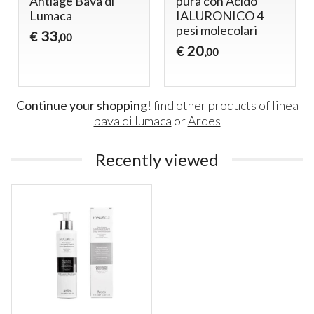
Antiage Bava di
pura con Acido
Lumaca
IALURONICO 4
pesi molecolari
33
€
,00
20
€
,00
Continue your shopping!
find other products of
linea
bava di lumaca
or
Ardes
Recently viewed