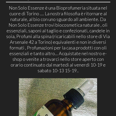
Non Solo Essenze è una Bioprofumeria situata nel
cuore di Torino .... La nostra filosofia è ritornare al
naturale, al bio con uno sguardo all ambiente. Da
Non Solo Essenze trovi biocosmetica naturale , oli
essenziali, saponi al taglio e confezionati, candele in
soia, Profumi alla spina (ricaricabili nello store di Via
Arsenale 42 a Torino) equivalenti e non in diversi
formati , Profumazioni per la casa prodotti con oli
essenziali e tanto altro... Acquistate nel nostro e-
shop o venite a trovarci nello store aperto con
orario continuato dal martedì al venerdì 10-19 e
sabato 10-13 15-19..