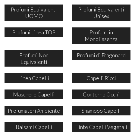
Profumi Equivalenti
Profumi Equivalenti
UOMO
Unisex
Profumi Linea TOP
Profumi in
MonoEssenza
Profumi Non
Profumi di Fragonard
Equivalenti
Linea Capelli
Capelli Ricci
Maschere Capelli
Contorno Occhi
Profumatori Ambiente
Shampoo Capelli
Balsami Capelli
Tinte Capelli Vegetali