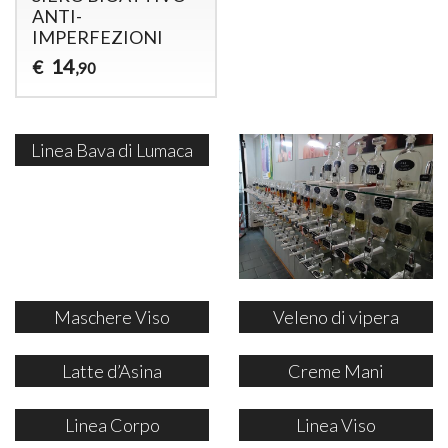
ANTI-
IMPERFEZIONI
14
€
,90
Linea Bava di Lumaca
Maschere Viso
Veleno di vipera
Latte d’Asina
Creme Mani
Linea Corpo
Linea Viso