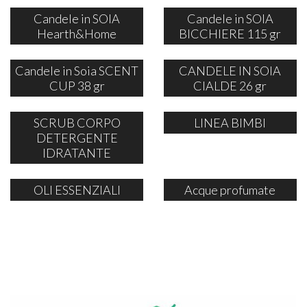
Candele in SOIA
Candele in SOIA
Hearth&Home
BICCHIERE 115 gr
Candele in Soia SCENT
CANDELE IN SOIA
CUP 38 gr
CIALDE 26 gr
SCRUB CORPO
LINEA BIMBI
DETERGENTE
IDRATANTE
OLI ESSENZIALI
Acque profumate