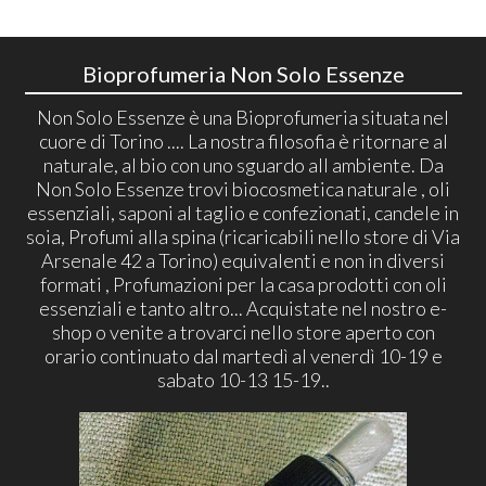
Bioprofumeria Non Solo Essenze
Non Solo Essenze è una Bioprofumeria situata nel
cuore di Torino .... La nostra filosofia è ritornare al
naturale, al bio con uno sguardo all ambiente. Da
Non Solo Essenze trovi biocosmetica naturale , oli
essenziali, saponi al taglio e confezionati, candele in
soia, Profumi alla spina (ricaricabili nello store di Via
Arsenale 42 a Torino) equivalenti e non in diversi
formati , Profumazioni per la casa prodotti con oli
essenziali e tanto altro... Acquistate nel nostro e-
shop o venite a trovarci nello store aperto con
orario continuato dal martedì al venerdì 10-19 e
sabato 10-13 15-19..