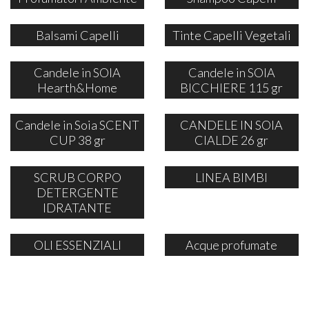
Balsami Capelli
Tinte Capelli Vegetali
Candele in SOIA
Candele in SOIA
Hearth&Home
BICCHIERE 115 gr
Candele in Soia SCENT
CANDELE IN SOIA
CUP 38 gr
CIALDE 26 gr
SCRUB CORPO
LINEA BIMBI
DETERGENTE
IDRATANTE
OLI ESSENZIALI
Acque profumate