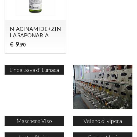
NIACINAMIDE+ZINCO-
LA SAPONARIA
9
€
,90
Linea Bava di Lumaca
Maschere Viso
Veleno di vipera