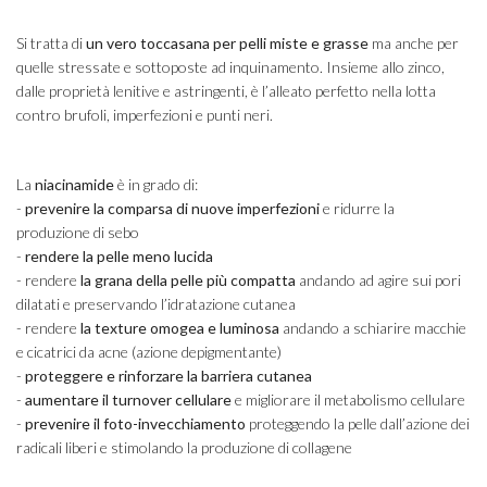
Si tratta di
un vero toccasana per pelli miste e grasse
ma anche per
quelle stressate e sottoposte ad inquinamento. Insieme allo zinco,
dalle proprietà lenitive e astringenti, è l’alleato perfetto nella lotta
contro brufoli, imperfezioni e punti neri.
La
niacinamide
è in grado di:
-
prevenire la comparsa di nuove imperfezioni
e ridurre la
produzione di sebo
-
rendere la pelle meno lucida
- rendere
la grana della pelle più compatta
andando ad agire sui pori
dilatati e preservando l’idratazione cutanea
- rendere
la texture omogea e luminosa
andando a schiarire macchie
e cicatrici da acne (azione depigmentante)
-
proteggere e rinforzare la barriera cutanea
-
aumentare il turnover cellulare
e migliorare il metabolismo cellulare
-
prevenire il foto-invecchiamento
proteggendo la pelle dall’azione dei
radicali liberi e stimolando la produzione di collagene