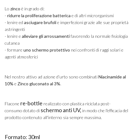
Lo
zinco
è in grado di:
-
ridurre la proliferazione batterica
e di altri microrganismi
- lenire ed
asciugare brufoli
e imperfezioni grazie alle sue proprietà
astringenti
- lenire e
alleviare gli arrossamenti
favorendo la normale fisiologia
cutanea
- formare
uno schermo protettivo
nei confronti di raggi solari e
agenti atmosferici
Nel nostro attivo ad azione d’urto sono combinati
Niacinamide al
10%
e
Zinco gluconato al 3%
.
re-bottle
Flacone
realizzato con plastica riciclata post-
schermo anti UV,
consumo dotato di
in modo che l'efficacia del
prodotto contenuto all'interno sia sempre massima.
Formato: 30ml