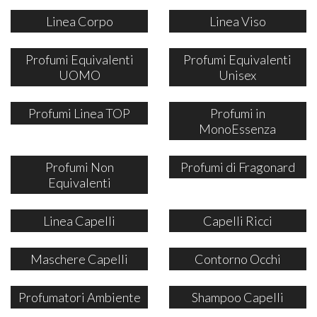
Linea Corpo
Linea Viso
Profumi Equivalenti
Profumi Equivalenti
UOMO
Unisex
Profumi Linea TOP
Profumi in
MonoEssenza
Profumi Non
Profumi di Fragonard
Equivalenti
Linea Capelli
Capelli Ricci
Maschere Capelli
Contorno Occhi
Profumatori Ambiente
Shampoo Capelli