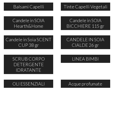
Balsami Capelli
Tinte Capelli Vegetali
Candele in SOIA
Candele in SOIA
Hearth&Home
BICCHIERE 115 gr
Candele in Soia SCENT
CANDELE IN SOIA
CUP 38 gr
CIALDE 26 gr
SCRUB CORPO
LINEA BIMBI
DETERGENTE
IDRATANTE
OLI ESSENZIALI
Acque profumate