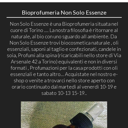
Bioprofumeria Non Solo Essenze
Non Solo Essenze è una Bioprofumeria situata nel
cuore di Torino .... La nostra filosofia è ritornare al
naturale, al bio con uno sguardo all ambiente. Da
Non Solo Essenze trovi biocosmetica naturale , oli
essenziali, saponi al taglio e confezionati, candele in
soia, Profumi alla spina (ricaricabili nello store di Via
Arsenale 42 a Torino) equivalenti e non in diversi
formati , Profumazioni per la casa prodotti con oli
essenziali e tanto altro... Acquistate nel nostro e-
shop o venite a trovarci nello store aperto con
orario continuato dal martedì al venerdì 10-19 e
sabato 10-13 15-19..