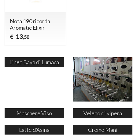
Nota 190 ricorda
Aromatic Elixir
13
€
,50
Linea Bava di Lumaca
Maschere Viso
Veleno di vipera
Latte d’Asina
Creme Mani