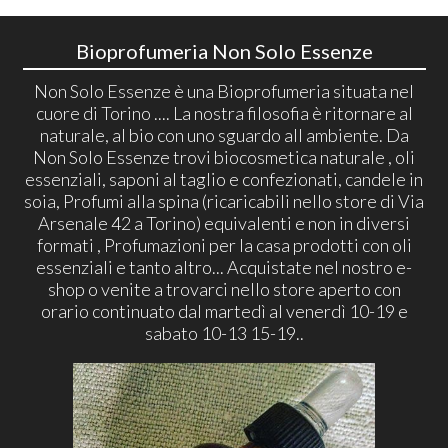
Bioprofumeria Non Solo Essenze
Non Solo Essenze è una Bioprofumeria situata nel
cuore di Torino .... La nostra filosofia è ritornare al
naturale, al bio con uno sguardo all ambiente. Da
Non Solo Essenze trovi biocosmetica naturale , oli
essenziali, saponi al taglio e confezionati, candele in
soia, Profumi alla spina (ricaricabili nello store di Via
Arsenale 42 a Torino) equivalenti e non in diversi
formati , Profumazioni per la casa prodotti con oli
essenziali e tanto altro... Acquistate nel nostro e-
shop o venite a trovarci nello store aperto con
orario continuato dal martedì al venerdì 10-19 e
sabato 10-13 15-19..