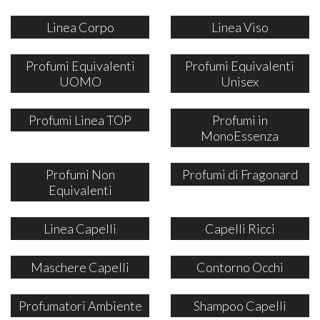
Linea Corpo
Linea Viso
Profumi Equivalenti
Profumi Equivalenti
UOMO
Unisex
Profumi Linea TOP
Profumi in
MonoEssenza
Profumi Non
Profumi di Fragonard
Equivalenti
Linea Capelli
Capelli Ricci
Maschere Capelli
Contorno Occhi
Profumatori Ambiente
Shampoo Capelli