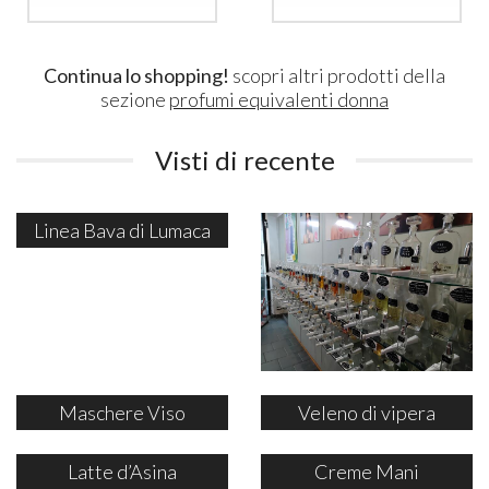
Continua lo shopping!
scopri altri prodotti della
sezione
profumi equivalenti donna
Visti di recente
Linea Bava di Lumaca
Maschere Viso
Veleno di vipera
Latte d’Asina
Creme Mani