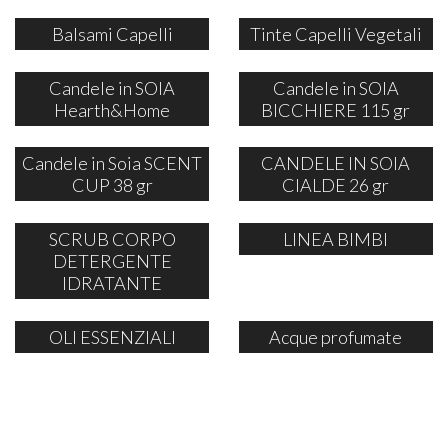
Balsami Capelli
Tinte Capelli Vegetali
Candele in SOIA
Candele in SOIA
Hearth&Home
BICCHIERE 115 gr
Candele in Soia SCENT
CANDELE IN SOIA
CUP 38 gr
CIALDE 26 gr
SCRUB CORPO
LINEA BIMBI
DETERGENTE
IDRATANTE
OLI ESSENZIALI
Acque profumate