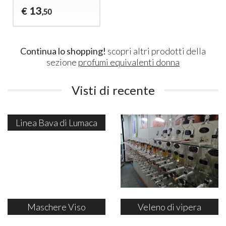
13
€
,50
Continua lo shopping!
scopri altri prodotti della
sezione
profumi equivalenti donna
Visti di recente
Linea Bava di Lumaca
Maschere Viso
Veleno di vipera