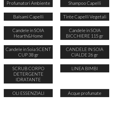
Profumatori Ambiente
Shampoo Capelli
Balsami Capelli
Tinte Capelli Vegetali
Candele in SOIA
Candele in SOIA
Hearth&Home
BICCHIERE 115 gr
Candele in Soia SCENT
CANDELE IN SOIA
CUP 38 gr
CIALDE 26 gr
SCRUB CORPO
LINEA BIMBI
DETERGENTE
IDRATANTE
OLI ESSENZIALI
Acque profumate