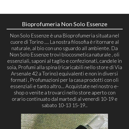
Bioprofumeria Non Solo Essenze
Non Solo Essenze è una Bioprofumeria situata nel
cuore di Torino .... La nostra filosofia è ritornare al
naturale, al bio con uno sguardo all ambiente. Da
Non Solo Essenze trovi biocosmetica naturale , oli
essenziali, saponi al taglio e confezionati, candele in
soia, Profumi alla spina (ricaricabili nello store di Via
Arsenale 42 a Torino) equivalenti e non in diversi
formati , Profumazioni per la casa prodotti con oli
essenziali e tanto altro... Acquistate nel nostro e-
shop o venite a trovarci nello store aperto con
orario continuato dal martedì al venerdì 10-19 e
sabato 10-13 15-19..