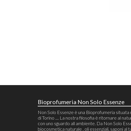
Bioprofumeria Non Solo Essenze
Non Solo Essenze è una Bioprofumeria situata 
di Torino .... La nostra filosofia è ritornare al natu
con uno sguardo all ambiente. Da Non Solo Ess
biocosmetica naturale , oli essenziali, saponi al t