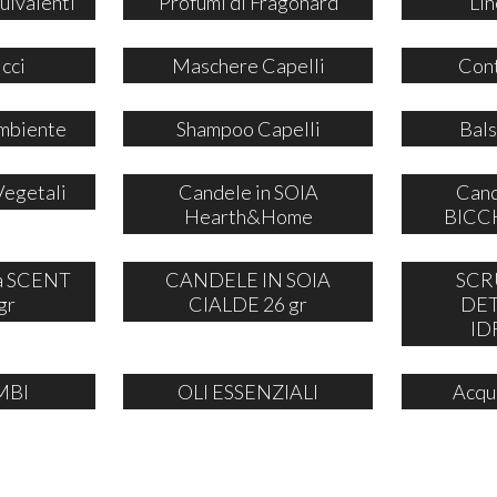
uivalenti
Profumi di Fragonard
Lin
icci
Maschere Capelli
Cont
mbiente
Shampoo Capelli
Bals
Vegetali
Candele in SOIA
Cand
Hearth&Home
BICCH
ia SCENT
CANDELE IN SOIA
SCR
gr
CIALDE 26 gr
DE
ID
MBI
OLI ESSENZIALI
Acqu