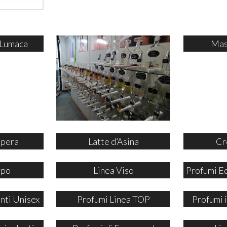
 Lumaca
Mas
ipera
Latte d’Asina
Cr
rpo
Linea Viso
Profumi E
nti Unisex
Profumi Linea TOP
Profumi