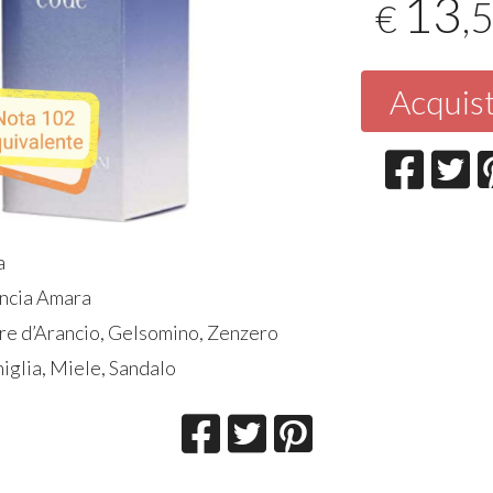
13
,
€
Acquis
a
ancia Amara
ore d’Arancio, Gelsomino, Zenzero
iglia, Miele, Sandalo