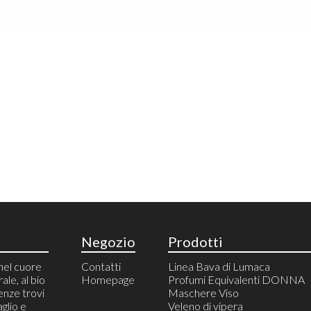
Negozio
Prodotti
nel cuore
Contatti
Linea Bava di Lumaca
rale, al bio
Homepage
Profumi Equivalenti DONNA
enze trovi
Maschere Viso
aglio e
Veleno di vipera