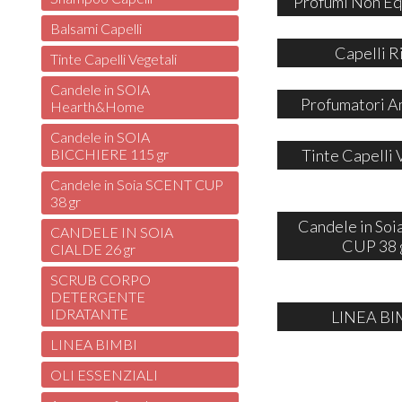
Profumi Non Eq
Balsami Capelli
Capelli R
Tinte Capelli Vegetali
Candele in SOIA
Profumatori A
Hearth&Home
Candele in SOIA
Tinte Capelli 
BICCHIERE 115 gr
Candele in Soia SCENT CUP
38 gr
Candele in So
CANDELE IN SOIA
CUP 38 
CIALDE 26 gr
SCRUB CORPO
DETERGENTE
IDRATANTE
LINEA BI
LINEA BIMBI
OLI ESSENZIALI