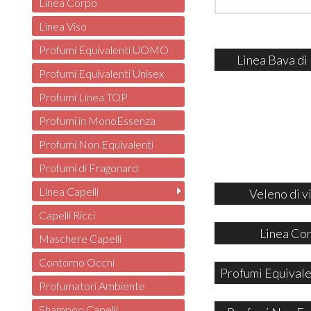
Linea Corpo
Linea Viso
Profumi Equivalenti UOMO
Linea Bava di
Profumi Equivalenti Unisex
Profumi Linea TOP
Profumi in MonoEssenza
Profumi Non Equivalenti
Profumi di Fragonard
Linea Capelli
Veleno di v
Capelli Ricci
Linea Co
Maschere Capelli
Contorno Occhi
Profumi Equivale
Profumatori Ambiente
Shampoo Capelli