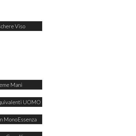
chere Viso
eme Mani
quivalenti UOMO
 in MonoEssenza