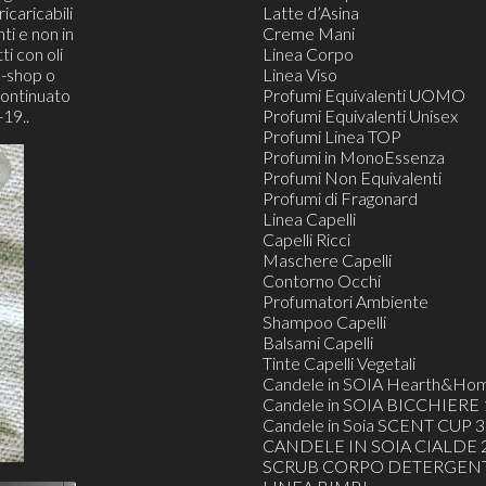
icaricabili
Latte d’Asina
ti e non in
Creme Mani
ti con oli
Linea Corpo
e-shop o
Linea Viso
continuato
Profumi Equivalenti UOMO
19..
Profumi Equivalenti Unisex
Profumi Linea TOP
Profumi in MonoEssenza
Profumi Non Equivalenti
Profumi di Fragonard
Linea Capelli
Capelli Ricci
Maschere Capelli
Contorno Occhi
Profumatori Ambiente
Shampoo Capelli
Balsami Capelli
Tinte Capelli Vegetali
Candele in SOIA Hearth&Ho
Candele in SOIA BICCHIERE 
Candele in Soia SCENT CUP 3
CANDELE IN SOIA CIALDE 2
SCRUB CORPO DETERGENT