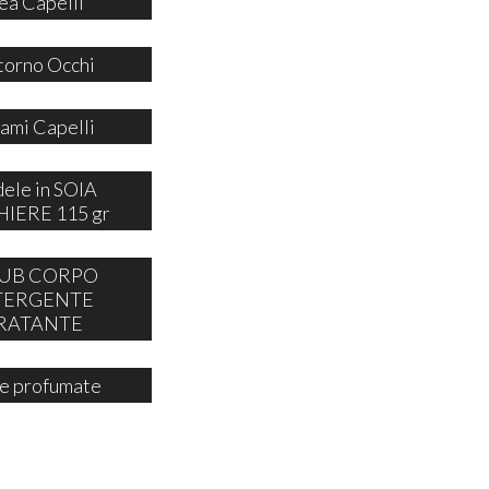
ea Capelli
orno Occhi
ami Capelli
ele in SOIA
IERE 115 gr
UB CORPO
TERGENTE
RATANTE
e profumate