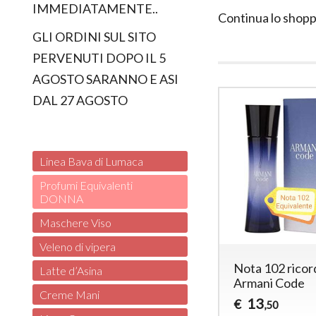
IMMEDIATAMENTE..
Continua lo shopp
GLI ORDINI SUL SITO
PERVENUTI DOPO IL 5
AGOSTO SARANNO E ASI
DAL 27 AGOSTO
Linea Bava di Lumaca
Profumi Equivalenti
DONNA
Maschere Viso
Veleno di vipera
Nota 102 ricor
Latte d’Asina
Armani Code
Creme Mani
13
€
,50