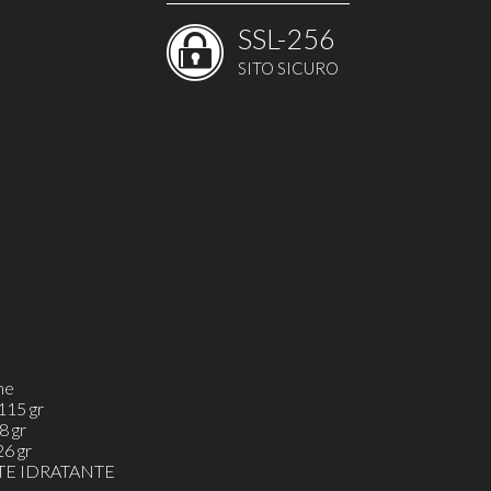
SSL-256
SITO SICURO
me
115 gr
8 gr
6 gr
E IDRATANTE