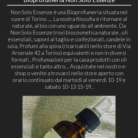
Non Solo Essenze è una Bioprofumeria situata nel
cuore di Torino .... La nostra filosofia è ritornare al
naturale, al bio con uno sguardo all ambiente. Da
Non Solo Essenze trovi biocosmetica naturale , oli
essenziali, saponi al taglio e confezionati, candele in
soia, Profumi alla spina (ricaricabili nello store di Via
Arsenale 42 a Torino) equivalenti e non in diversi
formati , Profumazioni per la casa prodotti con oli
essenziali e tanto altro... Acquistate nel nostro e-
shop o venite a trovarci nello store aperto con
orario continuato dal martedì al venerdì 10-19 e
sabato 10-13 15-19..