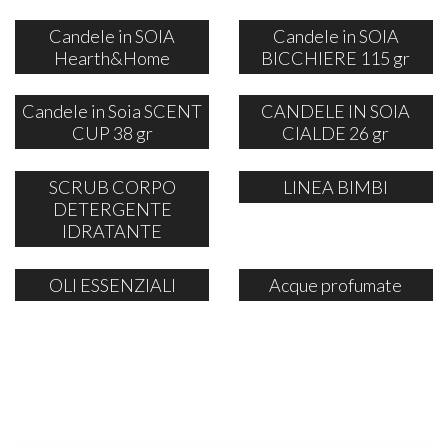
Candele in SOIA
Candele in SOIA
Hearth&Home
BICCHIERE 115 gr
Candele in Soia SCENT
CANDELE IN SOIA
CUP 38 gr
CIALDE 26 gr
SCRUB CORPO
LINEA BIMBI
DETERGENTE
IDRATANTE
OLI ESSENZIALI
Acque profumate