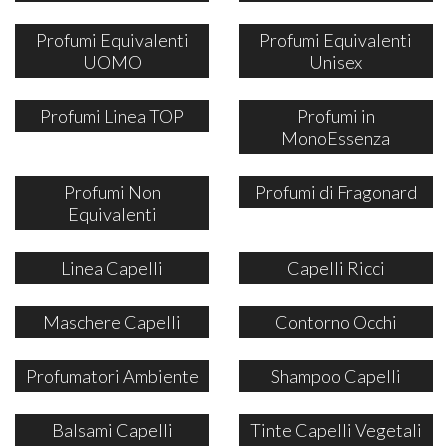
Profumi Equivalenti
Profumi Equivalenti
UOMO
Unisex
Profumi Linea TOP
Profumi in
MonoEssenza
Profumi Non
Profumi di Fragonard
Equivalenti
Linea Capelli
Capelli Ricci
Maschere Capelli
Contorno Occhi
Profumatori Ambiente
Shampoo Capelli
Balsami Capelli
Tinte Capelli Vegetali