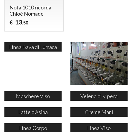
Nota 1010 ricorda
Chloè Nomade
13
€
,50
Linea Bava di Lumaca
Maschere Viso
Veleno di vipera
Latte d’Asina
Creme Mani
Linea Corpo
Linea Viso