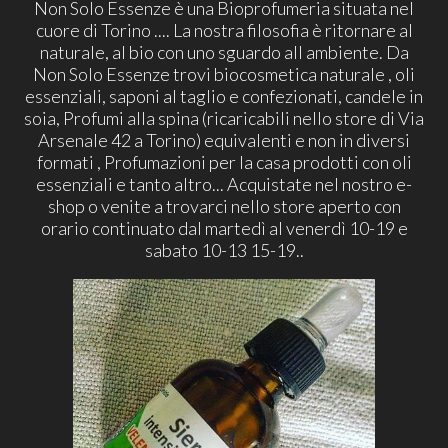
Non Solo Essenze è una Bioprofumeria situata nel
cuore di Torino .... La nostra filosofia è ritornare al
naturale, al bio con uno sguardo all ambiente. Da
Non Solo Essenze trovi biocosmetica naturale , oli
essenziali, saponi al taglio e confezionati, candele in
soia, Profumi alla spina (ricaricabili nello store di Via
Arsenale 42 a Torino) equivalenti e non in diversi
formati , Profumazioni per la casa prodotti con oli
essenziali e tanto altro... Acquistate nel nostro e-
shop o venite a trovarci nello store aperto con
orario continuato dal martedì al venerdì 10-19 e
sabato 10-13 15-19..