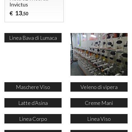
Invictus
13
€
,50
Linea Bava di Lumaca
Maschere Viso
Veleno di vipera
Latte d’Asina
Creme Mani
Linea Corpo
Linea Viso