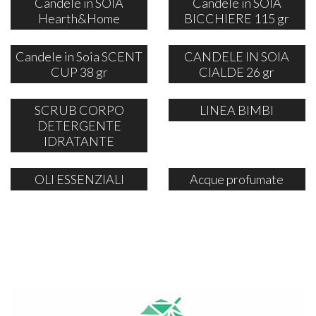
Candele in SOIA
Candele in SOIA
Hearth&Home
BICCHIERE 115 gr
Candele in Soia SCENT
CANDELE IN SOIA
CUP 38 gr
CIALDE 26 gr
SCRUB CORPO
LINEA BIMBI
DETERGENTE
IDRATANTE
OLI ESSENZIALI
Acque profumate