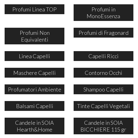
Profumi Linea TOP
Profumi in
MonoEssenza
Profumi Non
Profumi di Fragonard
Equivalenti
Linea Capelli
Capelli Ricci
Maschere Capelli
Contorno Occhi
Profumatori Ambiente
Shampoo Capelli
Balsami Capelli
Tinte Capelli Vegetali
Candele in SOIA
Candele in SOIA
Hearth&Home
BICCHIERE 115 gr