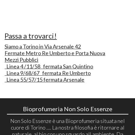
Passa a trovarci!
Siamo a Torino in Via Arsenale 42
Fermate Metro Re Umberto e Porta Nuova
Mezzi Pubblici
Linea 4 /11/58 fermata San Quintino
Linea 9/68/67 fermata Re Umberto
Linea 55/57/15 fermata Arsenale
Bioprofumeria Non Solo Essenze
Non Solo Essenze è una Bioprofumeria situata nel
cuore di Torino .... La nostra filosofia è ritornare al
naturale, al bio con uno sguardo all ambiente. Da