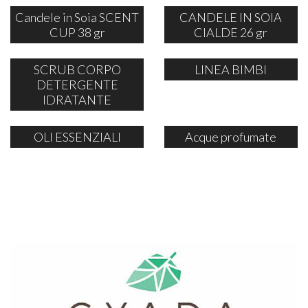
Candele in Soia SCENT
CANDELE IN SOIA
CUP 38 gr
CIALDE 26 gr
SCRUB CORPO
LINEA BIMBI
DETERGENTE
IDRATANTE
OLI ESSENZIALI
Acque profumate