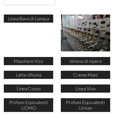
Linea Bava di Lumaca
Maschere Viso
Veleno di vipera
Latte d’Asina
Creme Mani
Linea Corpo
Linea Viso
Profumi Equivalenti
Profumi Equivalenti
UOMO
Unisex