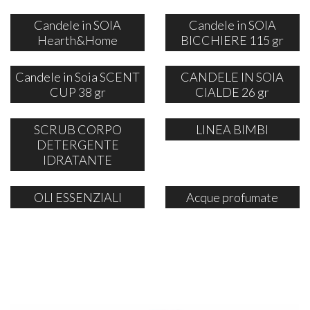
Candele in SOIA
Candele in SOIA
Hearth&Home
BICCHIERE 115 gr
Candele in Soia SCENT
CANDELE IN SOIA
CUP 38 gr
CIALDE 26 gr
SCRUB CORPO
LINEA BIMBI
DETERGENTE
IDRATANTE
OLI ESSENZIALI
Acque profumate