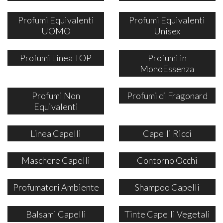
Profumi Equivalenti
Profumi Equivalenti
UOMO
Unisex
Profumi Linea TOP
Profumi in
MonoEssenza
Profumi Non
Profumi di Fragonard
Equivalenti
Linea Capelli
Capelli Ricci
Maschere Capelli
Contorno Occhi
Profumatori Ambiente
Shampoo Capelli
Balsami Capelli
Tinte Capelli Vegetali