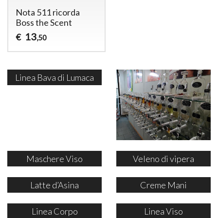
Nota 511 ricorda
Boss the Scent
13
€
,50
Linea Bava di Lumaca
Maschere Viso
Veleno di vipera
Latte d’Asina
Creme Mani
Linea Corpo
Linea Viso