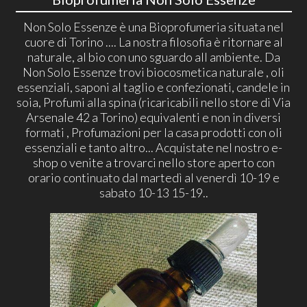
Non Solo Essenze è una Bioprofumeria situata nel
cuore di Torino .... La nostra filosofia è ritornare al
naturale, al bio con uno sguardo all ambiente. Da
Non Solo Essenze trovi biocosmetica naturale , oli
essenziali, saponi al taglio e confezionati, candele in
soia, Profumi alla spina (ricaricabili nello store di Via
Arsenale 42 a Torino) equivalenti e non in diversi
formati , Profumazioni per la casa prodotti con oli
essenziali e tanto altro... Acquistate nel nostro e-
shop o venite a trovarci nello store aperto con
orario continuato dal martedì al venerdì 10-19 e
sabato 10-13 15-19..