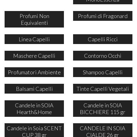
Profumi Non
Profumi di Fragonard
Equivalenti
Linea Capelli
Capelli Ricci
Maschere Capelli
Contorno Occhi
Profumatori Ambiente
Shampoo Capelli
Balsami Capelli
Tinte Capelli Vegetali
Candele in SOIA
Candele in SOIA
Hearth&Home
BICCHIERE 115 gr
Candele in Soia SCENT
CANDELE IN SOIA
CUP 38 gr
CIALDE 26 gr