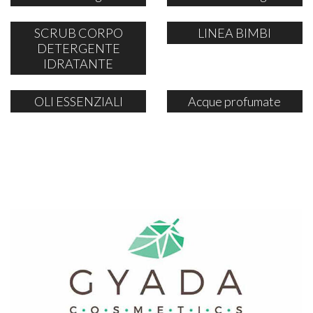
SCRUB CORPO
LINEA BIMBI
DETERGENTE
IDRATANTE
OLI ESSENZIALI
Acque profumate