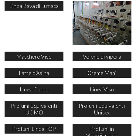
Linea Bava di Lumaca
Maschere Viso
Veleno di vipera
Latte d’Asina
Creme Mani
Linea Corpo
Linea Viso
Profumi Equivalenti
Profumi Equivalenti
UOMO
Unisex
Profumi Linea TOP
Profumi in
MonoEssenza