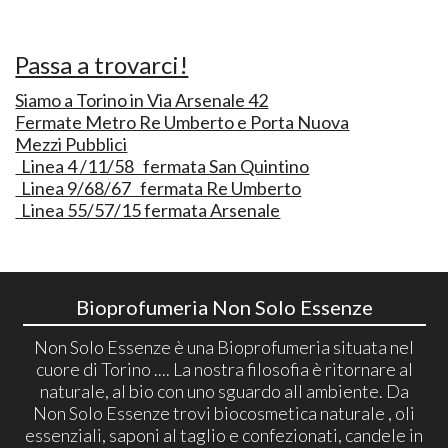
Passa a trovarci!
Siamo a Torino in Via Arsenale 42
Fermate Metro Re Umberto e Porta Nuova
Mezzi Pubblici
Linea 4 /11/58 fermata San Quintino
Linea 9/68/67 fermata Re Umberto
Linea 55/57/15 fermata Arsenale
Bioprofumeria Non Solo Essenze
Non Solo Essenze è una Bioprofumeria situata nel
cuore di Torino .... La nostra filosofia è ritornare al
naturale, al bio con uno sguardo all ambiente. Da
Non Solo Essenze trovi biocosmetica naturale , oli
essenziali, saponi al taglio e confezionati, candele in