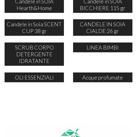
Candele in SOIA
Candele in SOIA
Hearth&Home
BICCHIERE 115 gr
Candele in Soia SCENT
CANDELE IN SOIA
CUP 38 gr
CIALDE 26 gr
SCRUB CORPO
LINEA BIMBI
DETERGENTE
IDRATANTE
OLI ESSENZIALI
Acque profumate