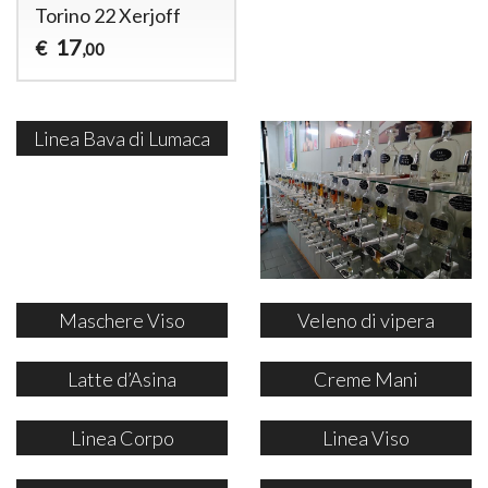
Torino 22 Xerjoff
17
€
,00
Linea Bava di Lumaca
Maschere Viso
Veleno di vipera
Latte d’Asina
Creme Mani
Linea Corpo
Linea Viso