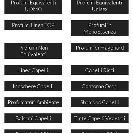
Profumi Equivalenti
Profumi Equivalenti
UOMO
Unisex
Profumi Linea TOP
Profumi in
MonoEssenza
Profumi Non
Profumi di Fragonard
Equivalenti
Linea Capelli
Capelli Ricci
Maschere Capelli
Contorno Occhi
Profumatori Ambiente
Shampoo Capelli
Balsami Capelli
Tinte Capelli Vegetali