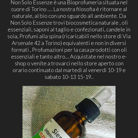
Non Solo Essenze è una Bioprofumeria situata nel
cuore di Torino .... La nostra filosofia è ritornare al
naturale, al bio con uno sguardo all ambiente. Da
Non Solo Essenze trovi biocosmetica naturale , oli
essenziali, saponi al taglio e confezionati, candele in
soia, Profumi alla spina (ricaricabili nello store di Via
Arsenale 42 a Torino) equivalenti e non in diversi
formati , Profumazioni per la casa prodotti con oli
essenziali e tanto altro... Acquistate nel nostro e-
shop o venite a trovarci nello store aperto con
orario continuato dal martedì al venerdì 10-19 e
sabato 10-13 15-19..