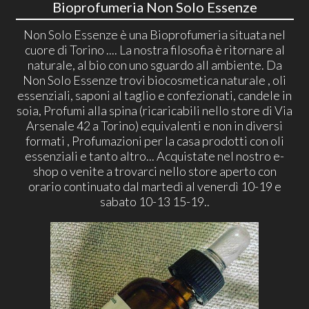
Bioprofumeria Non Solo Essenze
Non Solo Essenze è una Bioprofumeria situata nel
cuore di Torino .... La nostra filosofia è ritornare al
naturale, al bio con uno sguardo all ambiente. Da
Non Solo Essenze trovi biocosmetica naturale , oli
essenziali, saponi al taglio e confezionati, candele in
soia, Profumi alla spina (ricaricabili nello store di Via
Arsenale 42 a Torino) equivalenti e non in diversi
formati , Profumazioni per la casa prodotti con oli
essenziali e tanto altro... Acquistate nel nostro e-
shop o venite a trovarci nello store aperto con
orario continuato dal martedì al venerdì 10-19 e
sabato 10-13 15-19..