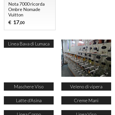
Nota 7000 ricorda
Ombre Nomade
Vuitton
17
€
,00
Linea Bava di Lumaca
Maschere Viso
Veleno di vipera
Latte d’Asina
Creme Mani
Linea Corpo
Linea Viso