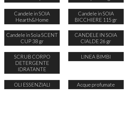
Candele in SOIA
Candele in SOIA
Hearth&Home
BICCHIERE 115 gr
Candele in Soia SCENT
CANDELE IN SOIA
CUP 38 gr
CIALDE 26 gr
SCRUB CORPO
LINEA BIMBI
DETERGENTE
IDRATANTE
OLI ESSENZIALI
Acque profumate