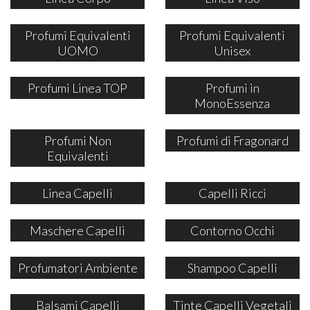
Profumi Equivalenti
Profumi Equivalenti
UOMO
Unisex
Profumi Linea TOP
Profumi in
MonoEssenza
Profumi Non
Profumi di Fragonard
Equivalenti
Linea Capelli
Capelli Ricci
Maschere Capelli
Contorno Occhi
Profumatori Ambiente
Shampoo Capelli
Balsami Capelli
Tinte Capelli Vegetali