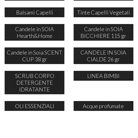
Balsami Capelli
Tinte Capelli Vegetali
Candele in SOIA
Candele in SOIA
Hearth&Home
BICCHIERE 115 gr
Candele in Soia SCENT
CANDELE IN SOIA
CUP 38 gr
CIALDE 26 gr
SCRUB CORPO
LINEA BIMBI
DETERGENTE
IDRATANTE
OLI ESSENZIALI
Acque profumate