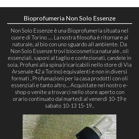
Bioprofumeria Non Solo Essenze
Non Solo Essenze è una Bioprofumeria situata nel
cuore di Torino .... La nostra filosofia è ritornare al
naturale, al bio con uno sguardo all ambiente. Da
Non Solo Essenze trovi biocosmetica naturale , oli
essenziali, saponi al taglio e confezionati, candele in
soia, Profumi alla spina (ricaricabili nello store di Via
Arsenale 42 a Torino) equivalenti e non in diversi
formati , Profumazioni per la casa prodotti con oli
essenziali e tanto altro... Acquistate nel nostro e-
shop o venite a trovarci nello store aperto con
orario continuato dal martedì al venerdì 10-19 e
sabato 10-13 15-19..