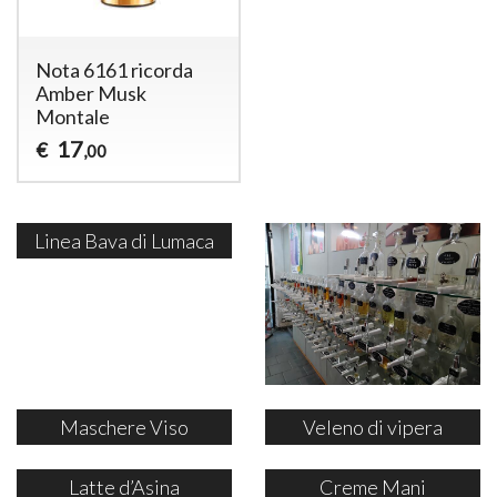
Nota 6161 ricorda
Amber Musk
Montale
17
€
,00
Linea Bava di Lumaca
Maschere Viso
Veleno di vipera
Latte d’Asina
Creme Mani