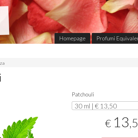
Homepage
Profumi Equivalen
nza
i
Patchouli
30 ml | € 13,50
13
,
€