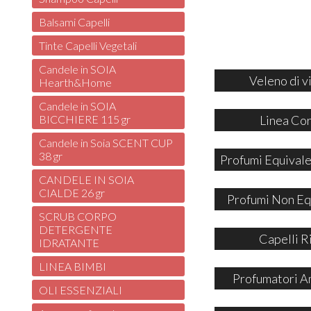
Balsami Capelli
Tinte Capelli Vegetali
Candele in SOIA
Veleno di v
Hearth&Home
Candele in SOIA
Linea Co
BICCHIERE 115 gr
Candele in Soia SCENT CUP
38 gr
Profumi Equivale
CANDELE IN SOIA
CIALDE 26 gr
Profumi Non Eq
SCRUB CORPO
DETERGENTE
Capelli R
IDRATANTE
LINEA BIMBI
Profumatori A
OLI ESSENZIALI