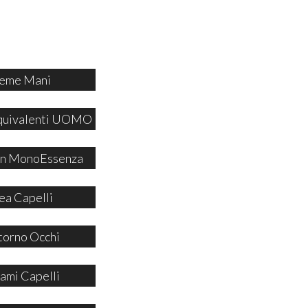
eme Mani
quivalenti UOMO
 in MonoEssenza
ea Capelli
orno Occhi
ami Capelli