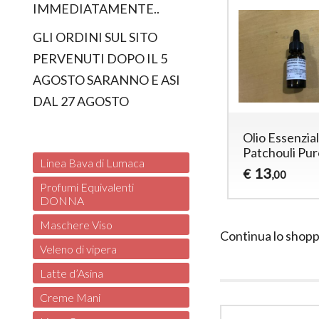
IMMEDIATAMENTE..
GLI ORDINI SUL SITO
PERVENUTI DOPO IL 5
AGOSTO SARANNO E ASI
DAL 27 AGOSTO
Olio Essenzia
Patchouli Pur
Linea Bava di Lumaca
13
€
,00
Profumi Equivalenti
DONNA
Maschere Viso
Continua lo shopp
Veleno di vipera
Latte d’Asina
Creme Mani