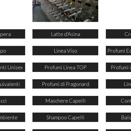
ipera
Latte d’Asina
Cr
rpo
Linea Viso
Profumi E
nti Unisex
Profumi Linea TOP
Profumi
uivalenti
Profumi di Fragonard
Lin
icci
Maschere Capelli
Cont
mbiente
Shampoo Capelli
Bals