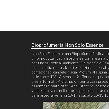
Bioprofumeria Non Solo Essenze
Non Solo Essenze è una Bioprofumeria situata 
di Torino .... La nostra filosofia è ritornare al natu
con uno sguardo all ambiente. Da Non Solo Ess
biocosmetica naturale , oli essenziali, saponi al t
confezionati, candele in soia, Profumi alla spina (r
nello store di Via Arsenale 42 a Torino) equivalen
diversi formati , Profumazioni per la casa prodot
essenziali e tanto altro... Acquistate nel nostro 
venite a trovarci nello store aperto con orario 
dal martedì al venerdì 10-19 e sabato 10-13 15-