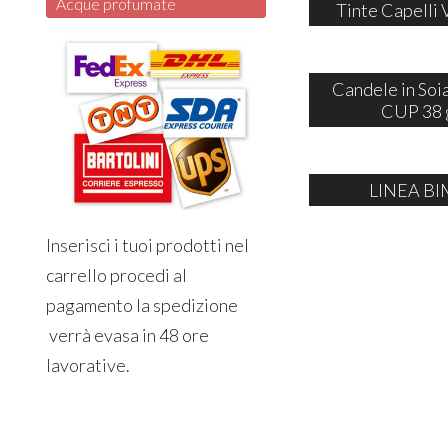
Acque profumate
Tinte Capelli 
Candele in So
CUP 38 
LINEA BI
Inserisci i tuoi prodotti nel
carrello procedi al
pagamento la spedizione
verrà evasa in 48 ore
lavorative.