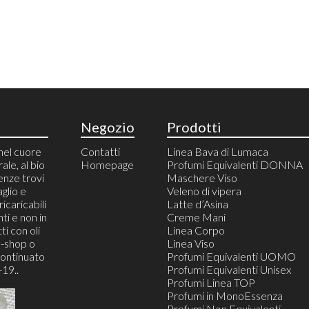
Negozio
Prodotti
nel cuore
Contatti
Linea Bava di Lumaca
rale, al bio
Homepage
Profumi Equivalenti DONNA
enze trovi
Maschere Viso
aglio e
Veleno di vipera
icaricabili
Latte d’Asina
ti e non in
Creme Mani
ti con oli
Linea Corpo
e-shop o
Linea Viso
continuato
Profumi Equivalenti UOMO
19..
Profumi Equivalenti Unisex
Profumi Linea TOP
Profumi in MonoEssenza
Profumi Non Equivalenti