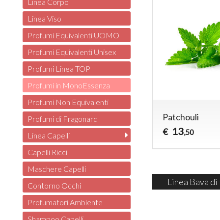
Linea Corpo
Linea Viso
Profumi Equivalenti UOMO
Profumi Equivalenti Unisex
Profumi Linea TOP
Profumi in MonoEssenza
Profumi Non Equivalenti
Patchouli
Profumi di Fragonard
13
€
,50
Linea Capelli
Capelli Ricci
Maschere Capelli
Linea Bava di
Contorno Occhi
Profumatori Ambiente
Shampoo Capelli