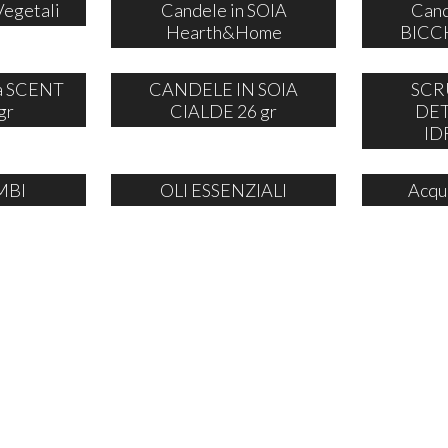
Vegetali
Candele in SOIA
Cand
Hearth&Home
BICCH
ia SCENT
CANDELE IN SOIA
SCR
gr
CIALDE 26 gr
DE
ID
MBI
OLI ESSENZIALI
Acqu