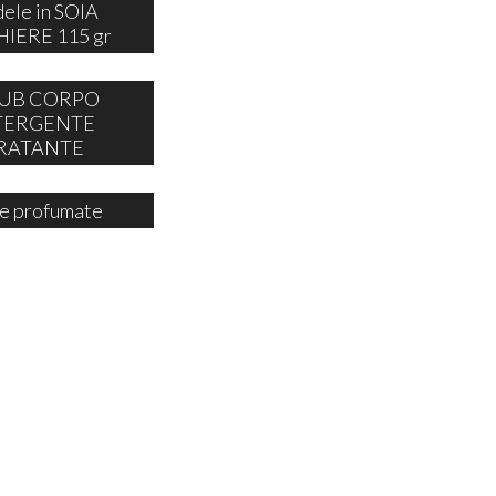
ele in SOIA
IERE 115 gr
UB CORPO
TERGENTE
RATANTE
e profumate