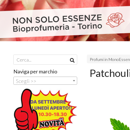
Profumi in MonoEsse
Patchoul
Naviga per marchio
Scegli >>