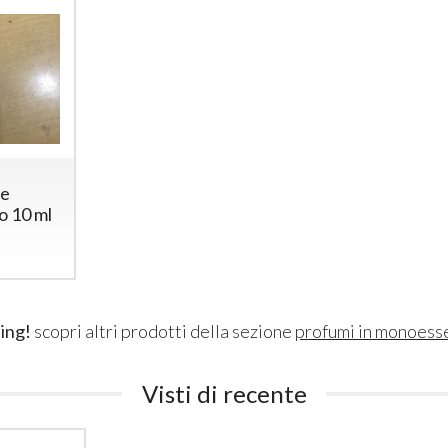
le
o 10 ml
ing!
scopri altri prodotti della sezione
profumi in monoess
Visti di recente