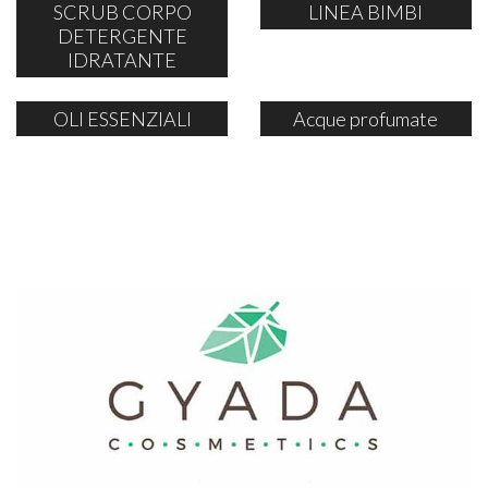
SCRUB CORPO
LINEA BIMBI
DETERGENTE
IDRATANTE
OLI ESSENZIALI
Acque profumate