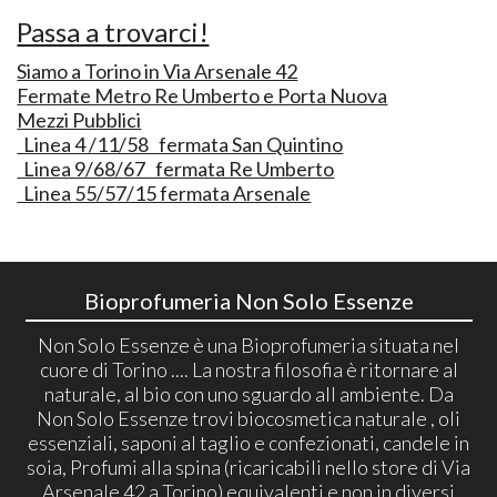
Passa a trovarci!
Siamo a Torino in Via Arsenale 42
Fermate Metro Re Umberto e Porta Nuova
Mezzi Pubblici
Linea 4 /11/58 fermata San Quintino
Linea 9/68/67 fermata Re Umberto
Linea 55/57/15 fermata Arsenale
Bioprofumeria Non Solo Essenze
Non Solo Essenze è una Bioprofumeria situata nel
cuore di Torino .... La nostra filosofia è ritornare al
naturale, al bio con uno sguardo all ambiente. Da
Non Solo Essenze trovi biocosmetica naturale , oli
essenziali, saponi al taglio e confezionati, candele in
soia, Profumi alla spina (ricaricabili nello store di Via
Arsenale 42 a Torino) equivalenti e non in diversi