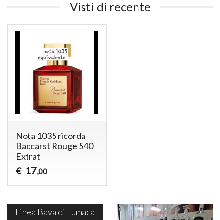
Visti di recente
Nota 1035 ricorda
Baccarst Rouge 540
Extrat
17
€
,00
Linea Bava di Lumaca