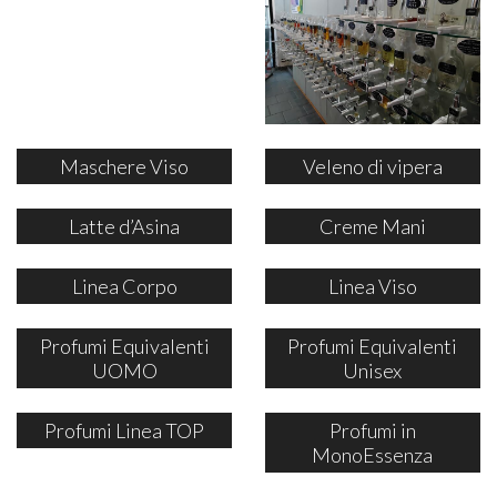
Maschere Viso
Veleno di vipera
Latte d’Asina
Creme Mani
Linea Corpo
Linea Viso
Profumi Equivalenti
Profumi Equivalenti
UOMO
Unisex
Profumi Linea TOP
Profumi in
MonoEssenza