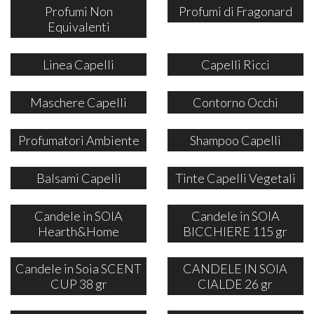
Profumi Non
Profumi di Fragonard
Equivalenti
Linea Capelli
Capelli Ricci
Maschere Capelli
Contorno Occhi
Profumatori Ambiente
Shampoo Capelli
Balsami Capelli
Tinte Capelli Vegetali
Candele in SOIA
Candele in SOIA
Hearth&Home
BICCHIERE 115 gr
Candele in Soia SCENT
CANDELE IN SOIA
CUP 38 gr
CIALDE 26 gr