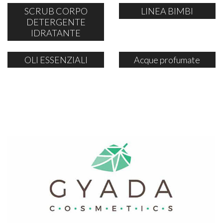
SCRUB CORPO
LINEA BIMBI
DETERGENTE
IDRATANTE
OLI ESSENZIALI
Acque profumate