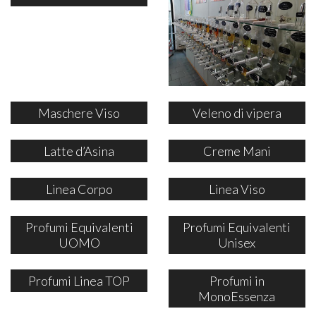
Maschere Viso
Veleno di vipera
Latte d’Asina
Creme Mani
Linea Corpo
Linea Viso
Profumi Equivalenti
Profumi Equivalenti
UOMO
Unisex
Profumi Linea TOP
Profumi in
MonoEssenza