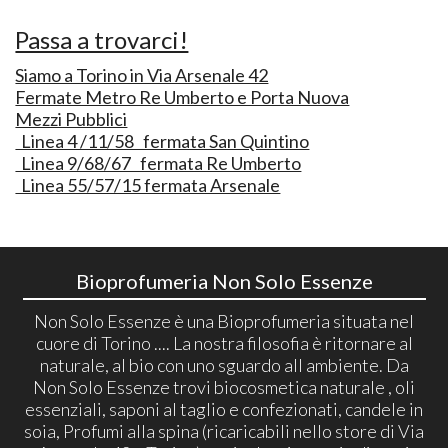
Passa a trovarci!
Siamo a Torino in Via Arsenale 42
Fermate Metro Re Umberto e Porta Nuova
Mezzi Pubblici
Linea 4 /11/58 fermata San Quintino
Linea 9/68/67 fermata Re Umberto
Linea 55/57/15 fermata Arsenale
Bioprofumeria Non Solo Essenze
Non Solo Essenze è una Bioprofumeria situata nel
cuore di Torino .... La nostra filosofia è ritornare al
naturale, al bio con uno sguardo all ambiente. Da
Non Solo Essenze trovi biocosmetica naturale , oli
essenziali, saponi al taglio e confezionati, candele in
soia, Profumi alla spina (ricaricabili nello store di Via