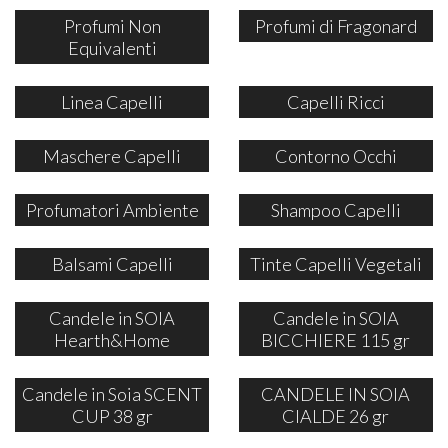
Profumi Non
Profumi di Fragonard
Equivalenti
Linea Capelli
Capelli Ricci
Maschere Capelli
Contorno Occhi
Profumatori Ambiente
Shampoo Capelli
Balsami Capelli
Tinte Capelli Vegetali
Candele in SOIA
Candele in SOIA
Hearth&Home
BICCHIERE 115 gr
Candele in Soia SCENT
CANDELE IN SOIA
CUP 38 gr
CIALDE 26 gr