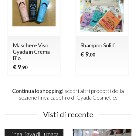
Maschere Viso
Shampoo Solidi
Gyada in Crema
9
€
,00
Bio
9
€
,90
Continua lo shopping!
scopri altri prodotti della
sezione
linea capelli
o di
Gyada Cosmetics
Visti di recente
Linea Bava di Lumaca