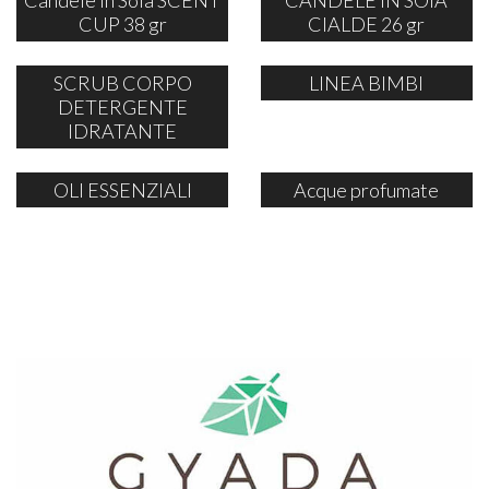
CUP 38 gr
CIALDE 26 gr
SCRUB CORPO
LINEA BIMBI
DETERGENTE
IDRATANTE
OLI ESSENZIALI
Acque profumate