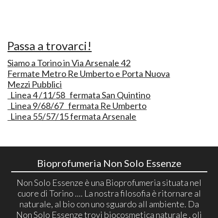
Passa a trovarci!
Siamo a Torino in Via Arsenale 42
Fermate Metro Re Umberto e Porta Nuova
Mezzi Pubblici
Linea 4 /11/58 fermata San Quintino
Linea 9/68/67 fermata Re Umberto
Linea 55/57/15 fermata Arsenale
Bioprofumeria Non Solo Essenze
Non Solo Essenze è una Bioprofumeria situata nel
cuore di Torino .... La nostra filosofia è ritornare al
naturale, al bio con uno sguardo all ambiente. Da
Non Solo Essenze trovi biocosmetica naturale , oli