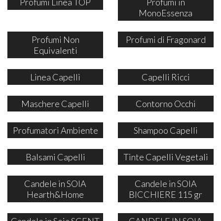
Profumi Linea TOP
Profumi in
MonoEssenza
Profumi Non
Profumi di Fragonard
Equivalenti
Linea Capelli
Capelli Ricci
Maschere Capelli
Contorno Occhi
Profumatori Ambiente
Shampoo Capelli
Balsami Capelli
Tinte Capelli Vegetali
Candele in SOIA
Candele in SOIA
Hearth&Home
BICCHIERE 115 gr
Candele in Soia SCENT
CANDELE IN SOIA