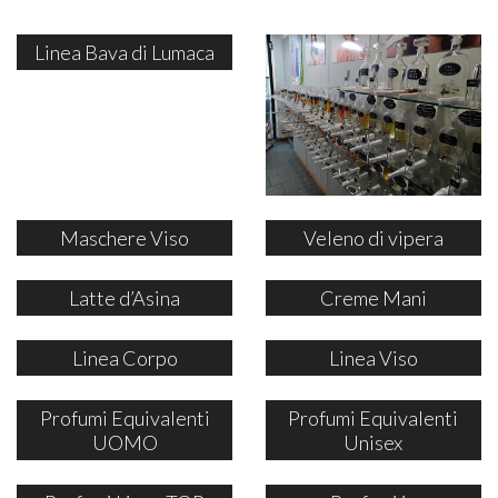
Linea Bava di Lumaca
Maschere Viso
Veleno di vipera
Latte d’Asina
Creme Mani
Linea Corpo
Linea Viso
Profumi Equivalenti
Profumi Equivalenti
UOMO
Unisex