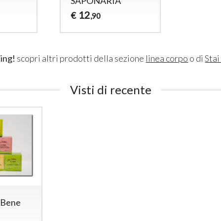
SAPONARIA
12
€
,90
ing!
scopri altri prodotti della sezione
linea corpo
o di
Sta
Visti di recente
i Bene