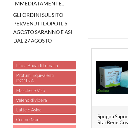
IMMEDIATAMENTE..
GLI ORDINI SUL SITO
PERVENUTI DOPO IL 5
AGOSTO SARANNO E ASI
DAL 27 AGOSTO
Linea Bava di Lumaca
Profumi Equivalenti
DONNA
Maschere Viso
Veleno di vipera
Latte d’Asina
Spugna Sapon
Creme Mani
Stai Bene Co