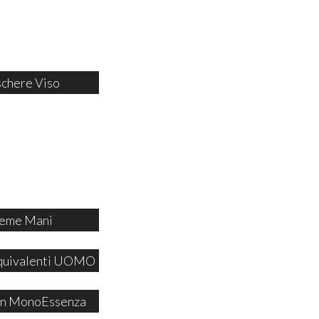
chere Viso
eme Mani
quivalenti UOMO
 in MonoEssenza