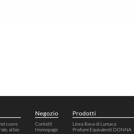
Negozio
Prodotti
nel cuore
Contatti
Linea Bava di Lumaca
rale, al bio
Homepage
Profumi Equivalenti DONNA