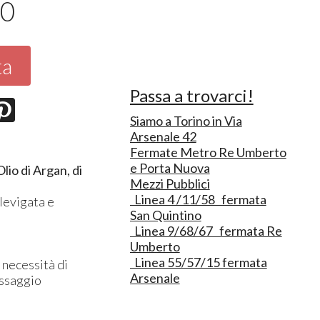
50
ta
Passa a trovarci!
Siamo a Torino in Via
Arsenale 42
Fermate Metro Re Umberto
e Porta Nuova
lio di Argan, di
Mezzi Pubblici
Linea 4 /11/58 fermata
 levigata e
San Quintino
Linea 9/68/67 fermata Re
Umberto
Linea 55/57/15 fermata
 necessità di
Arsenale
assaggio