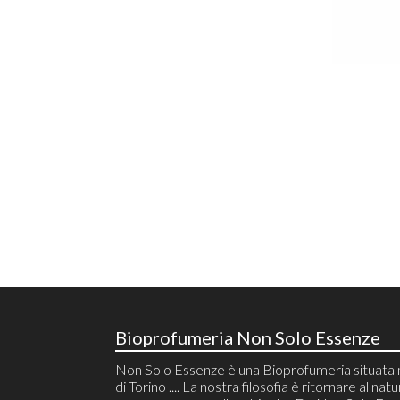
Bioprofumeria Non Solo Essenze
Non Solo Essenze è una Bioprofumeria situata 
di Torino .... La nostra filosofia è ritornare al natu