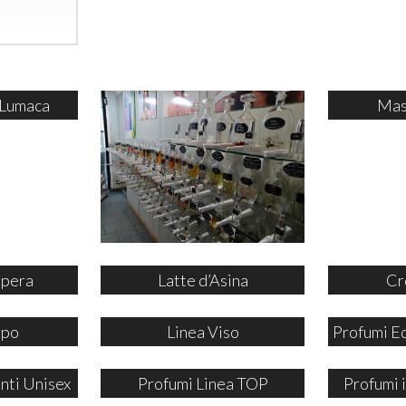
 Lumaca
Mas
ipera
Latte d’Asina
Cr
rpo
Linea Viso
Profumi E
nti Unisex
Profumi Linea TOP
Profumi