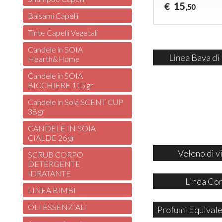
15
€
,50
Balsami Capelli
Tinte Capelli Vegetali
Candele in SOIA
Linea Bava di
Hearth&Home
Candele in SOIA
BICCHIERE 115 gr
Candele in Soia SCENT CUP
38 gr
CANDELE IN SOIA
CIALDE 26 gr
Veleno di v
SCRUB CORPO
DETERGENTE
IDRATANTE
Linea Co
LINEA BIMBI
OLI ESSENZIALI
Profumi Equivale