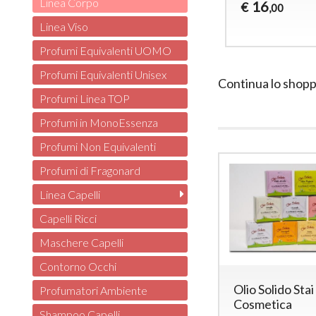
Linea Corpo
16
€
,00
Linea Viso
Profumi Equivalenti UOMO
Profumi Equivalenti Unisex
Continua lo shopp
Profumi Linea TOP
Profumi in MonoEssenza
Profumi Non Equivalenti
Profumi di Fragonard
Linea Capelli
Capelli Ricci
Maschere Capelli
Contorno Occhi
Olio Solido Sta
Profumatori Ambiente
Cosmetica
Shampoo Capelli