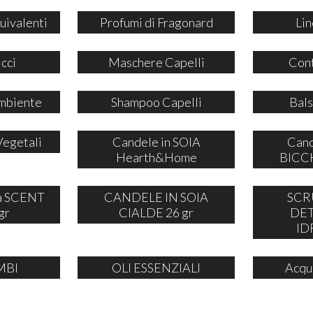
uivalenti
Profumi di Fragonard
Lin
icci
Maschere Capelli
Cont
mbiente
Shampoo Capelli
Bals
Vegetali
Candele in SOIA
Cand
Hearth&Home
BICCH
ia SCENT
CANDELE IN SOIA
SCR
gr
CIALDE 26 gr
DE
ID
MBI
OLI ESSENZIALI
Acqu