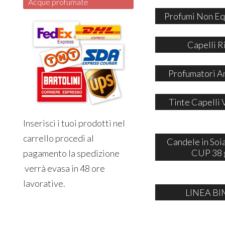
Acque profumate
Profumi Non Eq
Capelli R
Profumatori A
Tinte Capelli 
Inserisci i tuoi prodotti nel
carrello procedi al
Candele in So
CUP 38 
pagamento la spedizione
verrà evasa in 48 ore
lavorative.
LINEA BI