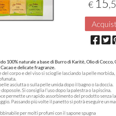
15
,
€
Acquis
lido 100% naturale a base di Burro di Karitè, Olio di Cocco, O
i Cacao e delicate fragranze.
 del corpo e del viso si scioglie lasciando la pelle morbida,
ofumata.
pelle asciutta o sulla pelle umida dopo il bagno o la doccia.
doposole. Si consiglia l'uso dopo la palestra o la piscina.
ce permette un rapido assorbimento del prodotto senza la
ggio. Passando più volte il panetto si potrà eseguire un m
abbinabile per molti profumi con il sapone spugna