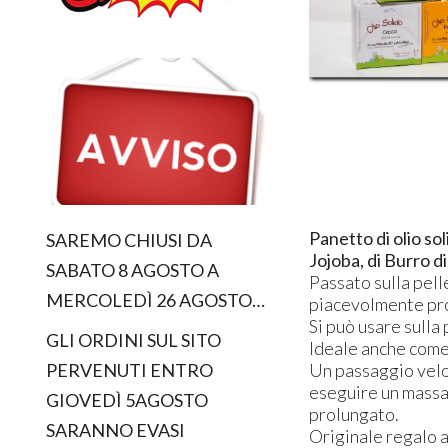
Panetto di olio so
SAREMO CHIUSI DA
Jojoba, di Burro d
SABATO 8 AGOSTO A
Passato sulla pelle
MERCOLEDÌ 26 AGOSTO…
piacevolmente pr
Si può usare sulla 
GLI ORDINI SUL SITO
Ideale anche come 
Un passaggio velo
PERVENUTI ENTRO
eseguire un massa
GIOVEDÌ 5AGOSTO
prolungato.
SARANNO EVASI
Originale regalo 