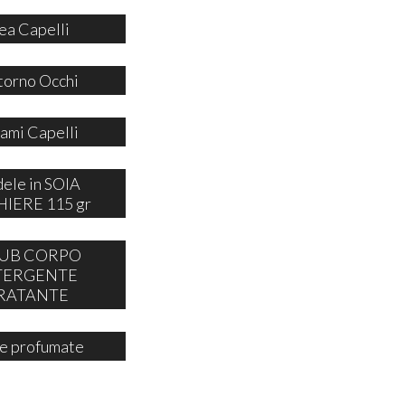
ea Capelli
orno Occhi
ami Capelli
ele in SOIA
IERE 115 gr
UB CORPO
TERGENTE
RATANTE
e profumate